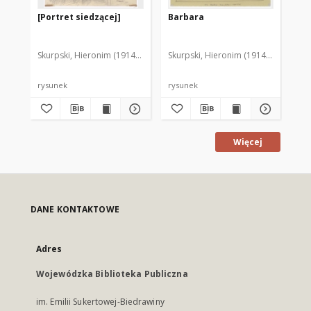
[Portret siedzącej]
Barbara
Gł
Skurpski, Hieronim (1914-2006)
Skurpski, Hieronim (1914-2006)
Sku
rysunek
rysunek
rys
Więcej
DANE KONTAKTOWE
Adres
Wojewódzka Biblioteka Publiczna
im. Emilii Sukertowej-Biedrawiny