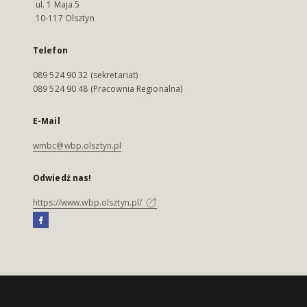
ul. 1 Maja 5
10-117 Olsztyn
Telefon
089 524 90 32 (sekretariat)
089 524 90 48 (Pracownia Regionalna)
E-Mail
wmbc@wbp.olsztyn.pl
Odwiedź nas!
https://www.wbp.olsztyn.pl/