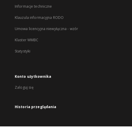
Informacje techniczne
Klauzula informacyjna RODO
Umowa licencyjna niewyłączna - wzór
Klaster WMBC
Statystyki
Konto użytkownika
Zaloguj się
Historia przeglądania