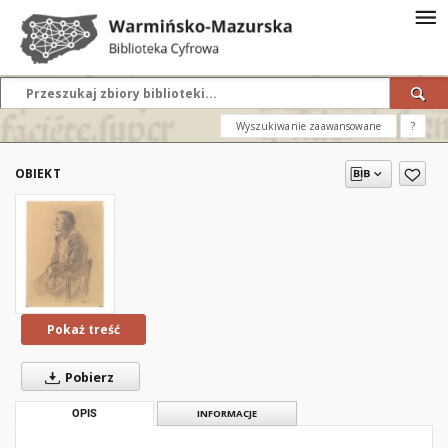
Wyszukiwanie zaawansowane
?
OBIEKT
Pokaż treść
Pobierz
OPIS
INFORMACJE