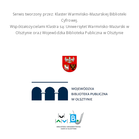
Serwis tworzony przez: Klaster Warmińsko-Mazurskiej Biblioteki
Cyfrowej.
Współzałożycielami Klastra są: Uniwersytet Warmińsko-Mazurski w
Olsztynie oraz Wojewódzka Biblioteka Publiczna w Olsztynie