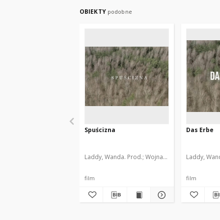
OBIEKTY
podobne
Spuścizna
Das Erbe
Laddy, Wanda. Prod.
Wojnach, Andrzej. Scen.
Laddy, Wand
Bł
film
film