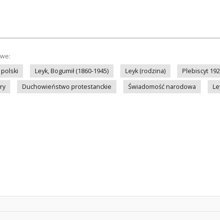
owe:
polski
Leyk, Bogumił (1860-1945)
Leyk (rodzina)
Plebiscyt 192
ry
Duchowieństwo protestanckie
Świadomość narodowa
Le