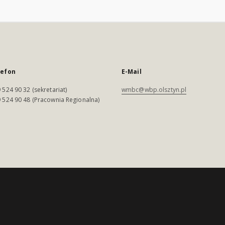
lefon
E-Mail
 524 90 32 (sekretariat)
wmbc@wbp.olsztyn.pl
 524 90 48 (Pracownia Regionalna)