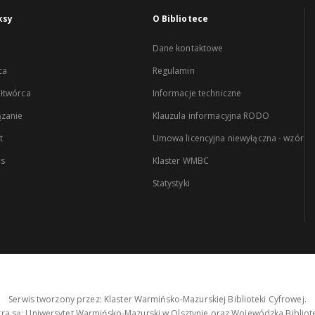
ksy
O Bibliotece
Dane kontaktowe
ca
Regulamin
łtwórca
Informacje techniczne
zanie
Klauzula informacyjna RODO
t
Umowa licencyjna niewyłączna - wzór
es
Klaster WMBC
Statystyki
Serwis tworzony przez: Klaster Warmińsko-Mazurskiej Biblioteki Cyfrowej.
tra są: Uniwersytet Warmińsko-Mazurski w Olsztynie oraz Wojewódzka Bibliote