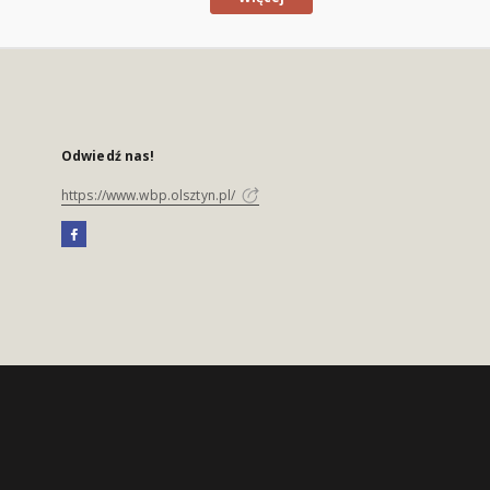
Odwiedź nas!
https://www.wbp.olsztyn.pl/