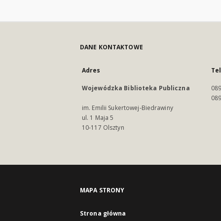
DANE KONTAKTOWE
Adres
Te
Wojewódzka Biblioteka Publiczna
089
089
im. Emilii Sukertowej-Biedrawiny
ul. 1 Maja 5
10-117 Olsztyn
MAPA STRONY
Strona główna