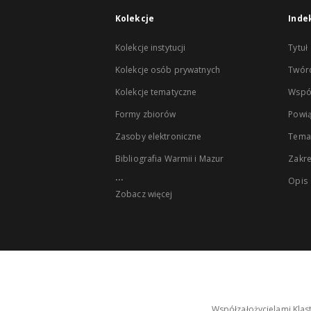
Kolekcje
Inde
Kolekcje instytucji
Tytuł
Kolekcje osób prywatnych
Twór
Kolekcje tematyczne
Wspó
Formy zbiorów
Powią
Zasoby elektroniczne
Tema
Bibliografia Warmii i Mazur
Zakr
...
Opis
Zobacz więcej
Współzałożycielami Klas