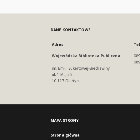
DANE KONTAKTOWE
Adres
Te
Wojewódzka Biblioteka Publiczna
089
089
im. Emilii Sukertowej-Biedrawiny
ul. 1 Maja 5
10-117 Olsztyn
MAPA STRONY
Strona główna