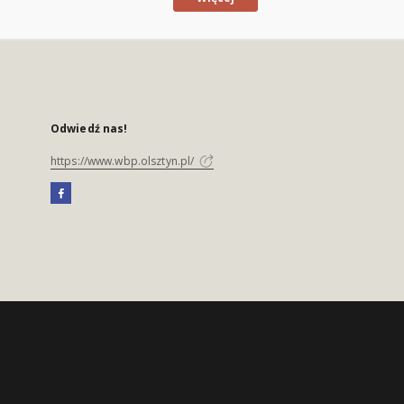
Odwiedź nas!
https://www.wbp.olsztyn.pl/