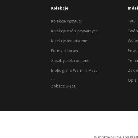
Kolekcje
Inde
Kolekcje instytucji
Tytuł
Kolekcje osób prywatnych
Twór
Kolekcje tematyczne
Wspó
Formy zbiorów
Powią
Zasoby elektroniczne
Tema
Bibliografia Warmii i Mazur
Zakr
...
Opis
Zobacz więcej
Współzałożycielami Klas