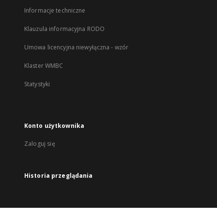
Informacje techniczne
Klauzula informacyjna RODO
Umowa licencyjna niewyłączna - wzór
Klaster WMBC
Statystyki
Konto użytkownika
Zaloguj się
Historia przeglądania