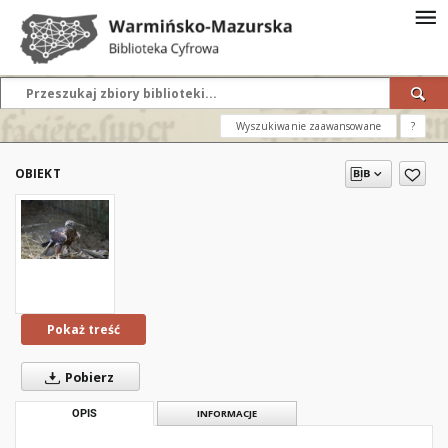
Wyszukiwanie zaawansowane
?
OBIEKT
Pokaż treść
Pobierz
OPIS
INFORMACJE