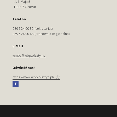
ul. 1 Maja 5
10-117 Olsztyn
Telefon
089 524 90 32 (sekretariat)
089 524 90 48 (Pracownia Regionalna)
E-Mail
wmbc@wbp.olsztyn.pl
Odwiedź nas!
https://www.wbp.olsztyn.pl/