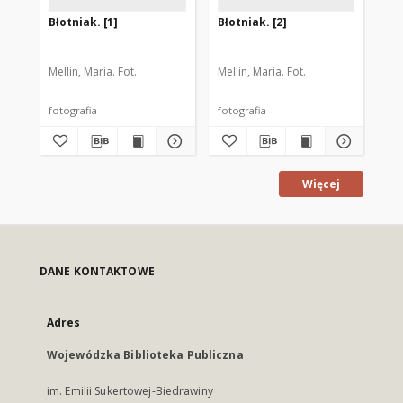
Błotniak. [1]
Błotniak. [2]
Łab
Mellin, Maria. Fot.
Mellin, Maria. Fot.
Mel
fotografia
fotografia
fot
Więcej
DANE KONTAKTOWE
Adres
Wojewódzka Biblioteka Publiczna
im. Emilii Sukertowej-Biedrawiny