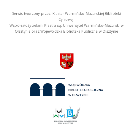
Serwis tworzony przez: Klaster Warmińsko-Mazurskiej Biblioteki
Cyfrowej.
Współzałożycielami Klastra są: Uniwersytet Warmińsko-Mazurski w
Olsztynie oraz Wojewódzka Biblioteka Publiczna w Olsztynie