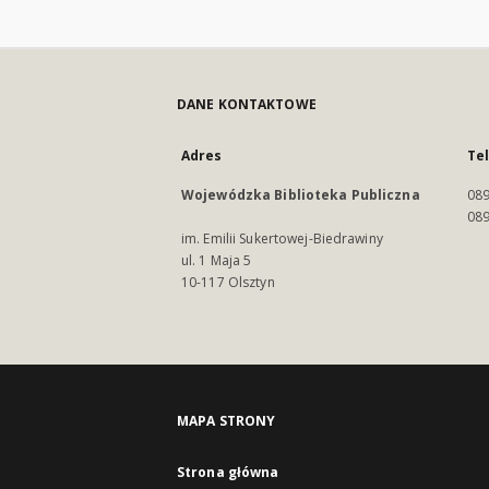
DANE KONTAKTOWE
Adres
Te
Wojewódzka Biblioteka Publiczna
089
089
im. Emilii Sukertowej-Biedrawiny
ul. 1 Maja 5
10-117 Olsztyn
MAPA STRONY
Strona główna