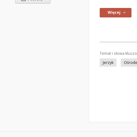
Więcej
Temat i słowa klucz
Jerzyk
Ośrodek