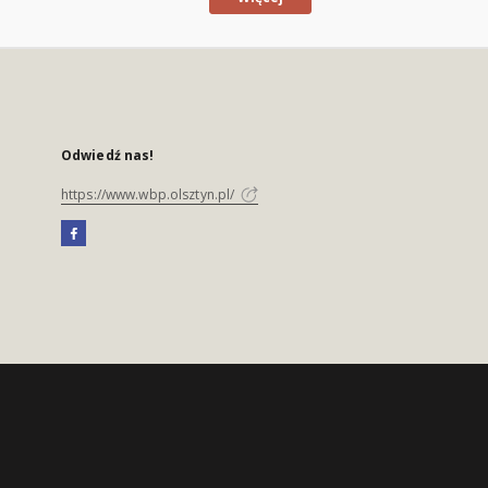
Odwiedź nas!
https://www.wbp.olsztyn.pl/