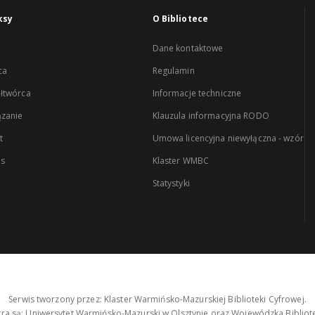
ksy
O Bibliotece
Dane kontaktowe
ca
Regulamin
łtwórca
Informacje techniczne
zanie
Klauzula informacyjna RODO
t
Umowa licencyjna niewyłączna - wzór
es
Klaster WMBC
Statystyki
Serwis tworzony przez: Klaster Warmińsko-Mazurskiej Biblioteki Cyfrowej.
tra są: Uniwersytet Warmińsko-Mazurski w Olsztynie oraz Wojewódzka Bibliote