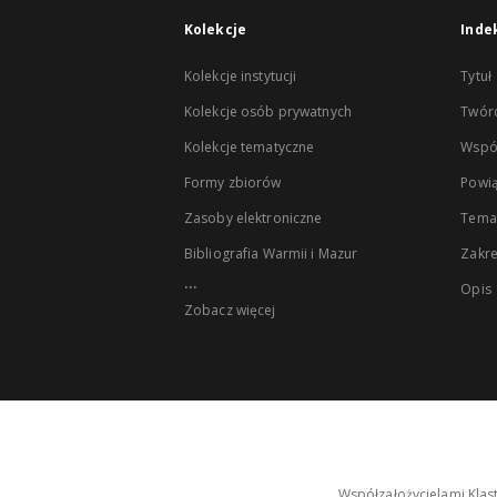
Kolekcje
Inde
Kolekcje instytucji
Tytuł
Kolekcje osób prywatnych
Twór
Kolekcje tematyczne
Wspó
Formy zbiorów
Powią
Zasoby elektroniczne
Tema
Bibliografia Warmii i Mazur
Zakr
...
Opis
Zobacz więcej
Współzałożycielami Klas