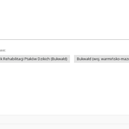
owe:
 Rehabilitacji Ptaków Dzikich (Bukwałd)
Bukwałd (woj. warmińsko-mazu