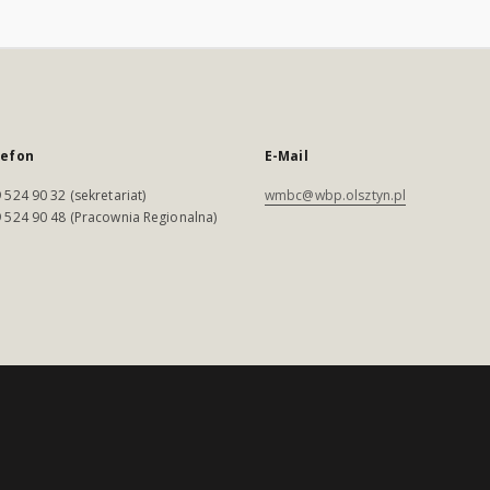
lefon
E-Mail
 524 90 32 (sekretariat)
wmbc@wbp.olsztyn.pl
 524 90 48 (Pracownia Regionalna)