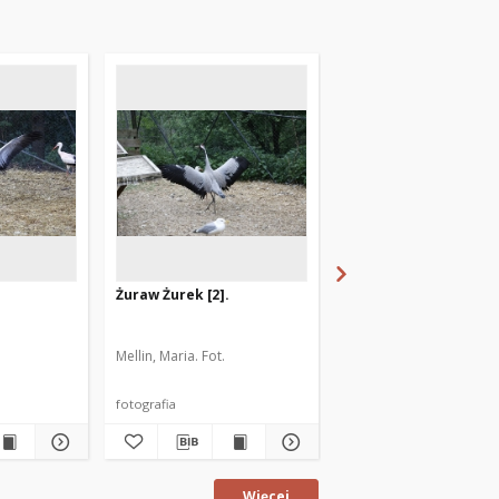
Żuraw Żurek [2].
Kruk Artur. [1]
Mellin, Maria. Fot.
Mellin, Maria. Fot.
fotografia
fotografia
Więcej