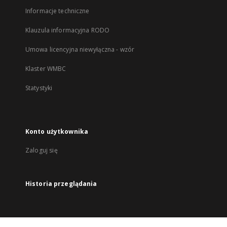
Informacje techniczne
Klauzula informacyjna RODO
Umowa licencyjna niewyłączna - wzór
Klaster WMBC
Statystyki
Konto użytkownika
Zaloguj się
Historia przeglądania