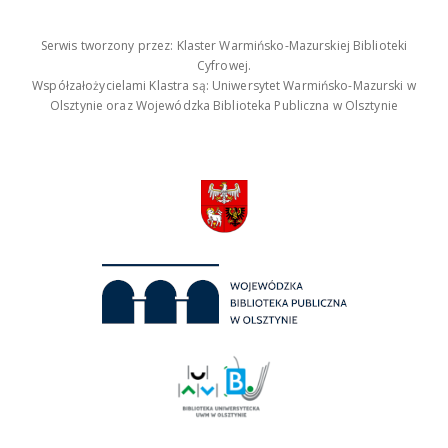
Serwis tworzony przez: Klaster Warmińsko-Mazurskiej Biblioteki
Cyfrowej.
Współzałożycielami Klastra są: Uniwersytet Warmińsko-Mazurski w
Olsztynie oraz Wojewódzka Biblioteka Publiczna w Olsztynie