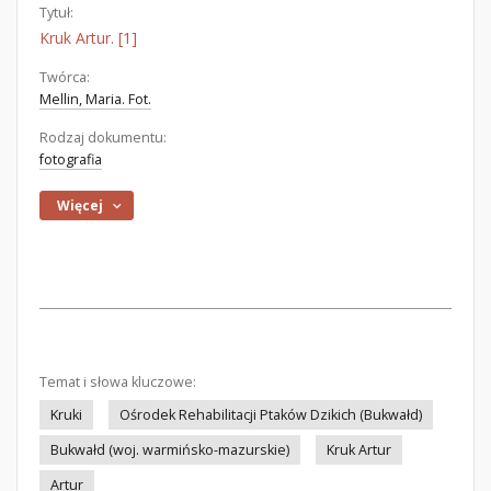
Tytuł:
Kruk Artur. [1]
Twórca:
Mellin, Maria. Fot.
Rodzaj dokumentu:
fotografia
Więcej
Temat i słowa kluczowe:
Kruki
Ośrodek Rehabilitacji Ptaków Dzikich (Bukwałd)
Bukwałd (woj. warmińsko-mazurskie)
Kruk Artur
Artur