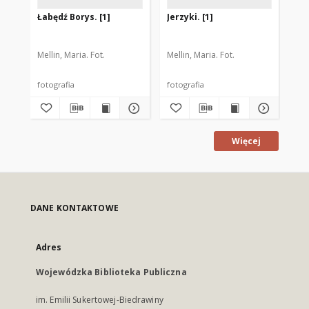
Łabędź Borys. [1]
Jerzyki. [1]
Bie
Mellin, Maria. Fot.
Mellin, Maria. Fot.
Mel
fotografia
fotografia
fot
Więcej
DANE KONTAKTOWE
Adres
Wojewódzka Biblioteka Publiczna
im. Emilii Sukertowej-Biedrawiny