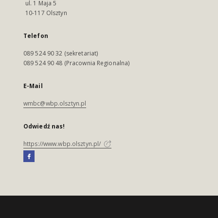
ul. 1 Maja 5
10-117 Olsztyn
Telefon
089 524 90 32 (sekretariat)
089 524 90 48 (Pracownia Regionalna)
E-Mail
wmbc@wbp.olsztyn.pl
Odwiedź nas!
https://www.wbp.olsztyn.pl/