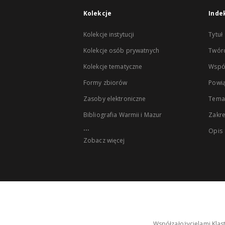
Kolekcje
Inde
Kolekcje instytucji
Tytuł
Kolekcje osób prywatnych
Twór
Kolekcje tematyczne
Wspó
Formy zbiorów
Powią
Zasoby elektroniczne
Tema
Bibliografia Warmii i Mazur
Zakr
...
Opis
Zobacz więcej
Współzałożycielami Klas