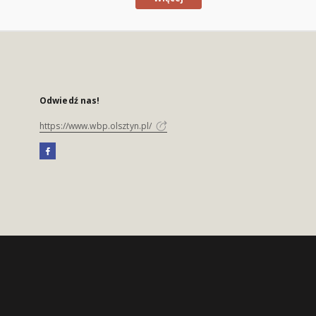
Odwiedź nas!
https://www.wbp.olsztyn.pl/