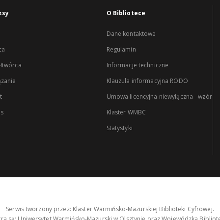
ksy
O Bibliotece
Dane kontaktowe
ca
Regulamin
łtwórca
Informacje techniczne
zanie
Klauzula informacyjna RODO
t
Umowa licencyjna niewyłączna - wzór
es
Klaster WMBC
Statystyki
Serwis tworzony przez: Klaster Warmińsko-Mazurskiej Biblioteki Cyfrowej.
tra są: Uniwersytet Warmińsko-Mazurski w Olsztynie oraz Wojewódzka Bibliote