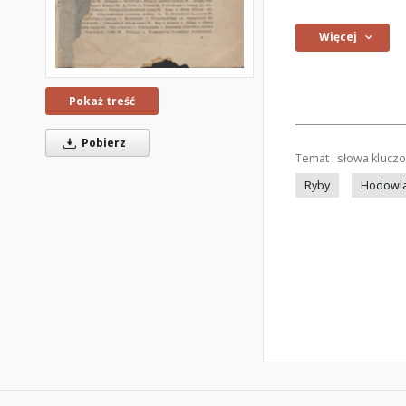
Więcej
Pokaż treść
Pobierz
Temat i słowa klucz
Ryby
Hodowla