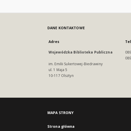
DANE KONTAKTOWE
Adres
Te
Wojewódzka Biblioteka Publiczna
089
089
im. Emilii Sukertowej-Biedrawiny
ul. 1 Maja 5
10-117 Olsztyn
MAPA STRONY
Strona główna