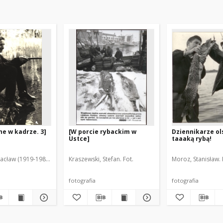
e w kadrze. 3]
[W porcie rybackim w
Dziennikarze ol
Ustce]
taaaką rybą!
acław (1919-1983). Fot.
Kraszewski, Stefan. Fot.
Moroz, Stanisław. 
fotografia
fotografia