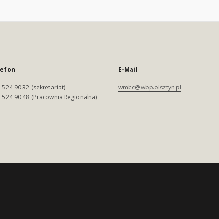
lefon
E-Mail
 524 90 32 (sekretariat)
wmbc@wbp.olsztyn.pl
 524 90 48 (Pracownia Regionalna)