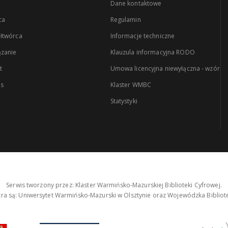
Dane kontaktowe
ca
Regulamin
łtwórca
Informacje techniczne
zanie
Klauzula informacyjna RODO
t
Umowa licencyjna niewyłączna - wzór
es
Klaster WMBC
Statystyki
Serwis tworzony przez: Klaster Warmińsko-Mazurskiej Biblioteki Cyfrowej.
tra są: Uniwersytet Warmińsko-Mazurski w Olsztynie oraz Wojewódzka Bibliote