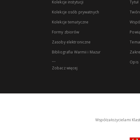
Kolekcje instytucji
Tytuł
Kolekcje osób prywatnych
Twór
Kolekcje tematyczne
Wspó
Formy zbiorów
Powią
Zasoby elektroniczne
Tema
Bibliografia Warmii i Mazur
Zakr
...
Opis
Zobacz więcej
Współzałożycielami Klas