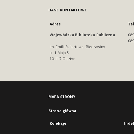
DANE KONTAKTOWE
Adres
Te
Wojewódzka Biblioteka Publiczna
089
089
im. Emilii Sukertowej-Biedrawiny
ul. 1 Maja 5
10-117 Olsztyn
MAPA STRONY
Strona główna
Kolekcje
Inde