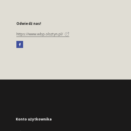
Odwiedź nas!
https://www.wbp.olsztyn.pl/
Konto użytkownika