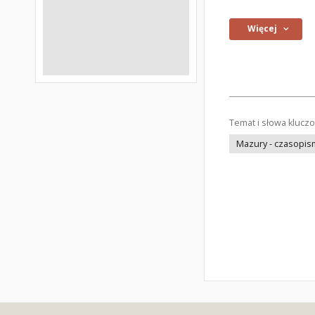
Więcej
Temat i słowa klucz
Mazury - czasopis