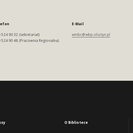
lefon
E-Mail
 524 90 32 (sekretariat)
wmbc@wbp.olsztyn.pl
 524 90 48 (Pracownia Regionalna)
ksy
O Bibliotece