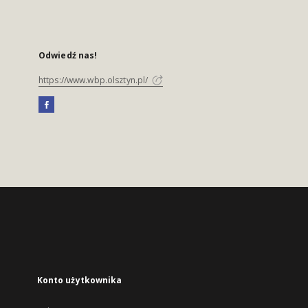
Odwiedź nas!
https://www.wbp.olsztyn.pl/
Konto użytkownika