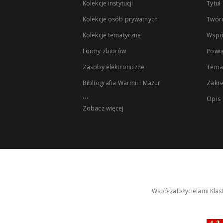
Kolekcje instytucji
Tytuł
Kolekcje osób prywatnych
Twór
Kolekcje tematyczne
Wspó
Formy zbiorów
Powią
Zasoby elektroniczne
Tema
Bibliografia Warmii i Mazur
Zakr
...
Opis
Zobacz więcej
Współzałożycielami Klas