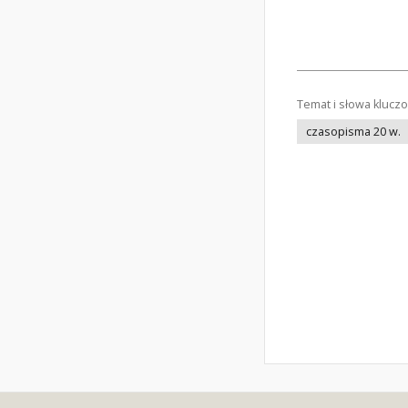
Temat i słowa klucz
czasopisma 20 w.