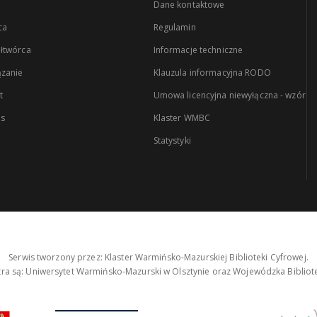
Dane kontaktowe
ca
Regulamin
łtwórca
Informacje techniczne
zanie
Klauzula informacyjna RODO
t
Umowa licencyjna niewyłączna - wzór
es
Klaster WMBC
Statystyki
Serwis tworzony przez: Klaster Warmińsko-Mazurskiej Biblioteki Cyfrowej.
tra są: Uniwersytet Warmińsko-Mazurski w Olsztynie oraz Wojewódzka Bibliote