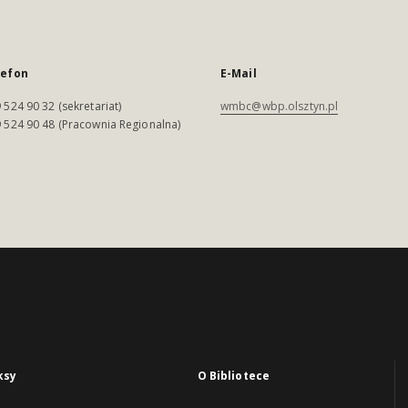
lefon
E-Mail
 524 90 32 (sekretariat)
wmbc@wbp.olsztyn.pl
 524 90 48 (Pracownia Regionalna)
ksy
O Bibliotece