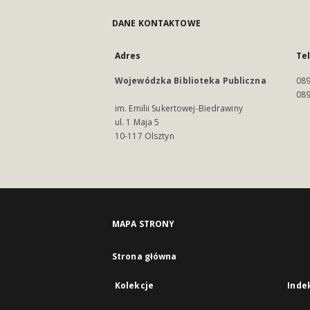
DANE KONTAKTOWE
Adres
Te
Wojewódzka Biblioteka Publiczna
089
089
im. Emilii Sukertowej-Biedrawiny
ul. 1 Maja 5
10-117 Olsztyn
MAPA STRONY
Strona główna
Kolekcje
Inde