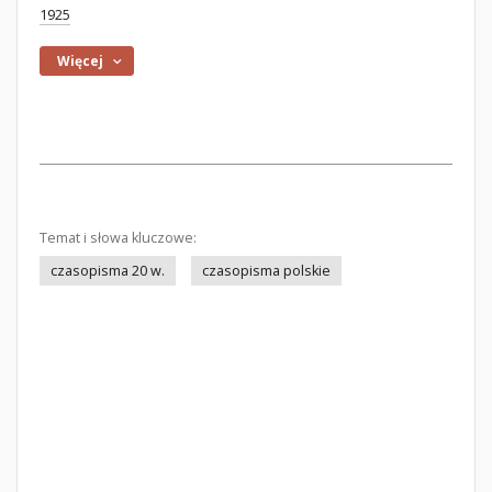
1925
Więcej
Temat i słowa kluczowe:
czasopisma 20 w.
czasopisma polskie