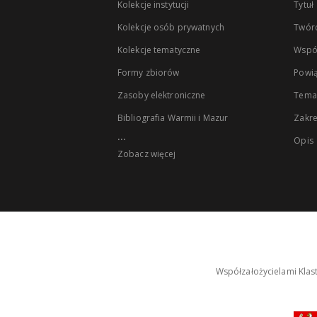
Kolekcje instytucji
Tytuł
Kolekcje osób prywatnych
Twór
Kolekcje tematyczne
Wspó
Formy zbiorów
Powią
Zasoby elektroniczne
Tema
Bibliografia Warmii i Mazur
Zakr
...
Opis
Zobacz więcej
Współzałożycielami Klas