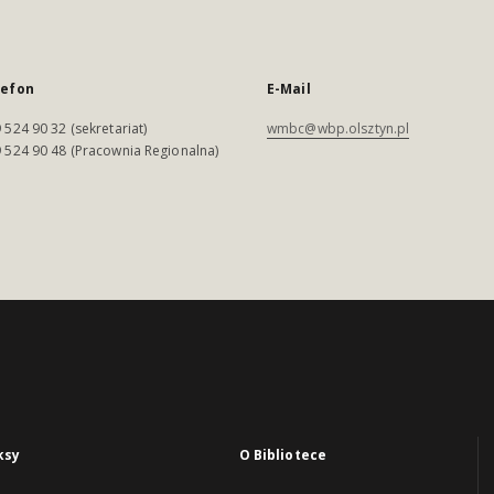
lefon
E-Mail
 524 90 32 (sekretariat)
wmbc@wbp.olsztyn.pl
 524 90 48 (Pracownia Regionalna)
ksy
O Bibliotece