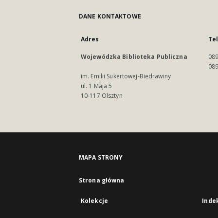
DANE KONTAKTOWE
Adres
Te
Wojewódzka Biblioteka Publiczna
089
089
im. Emilii Sukertowej-Biedrawiny
ul. 1 Maja 5
10-117 Olsztyn
MAPA STRONY
Strona główna
Kolekcje
Inde