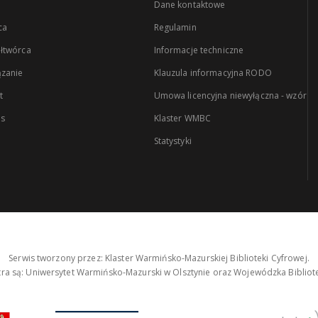
Dane kontaktowe
ca
Regulamin
łtwórca
Informacje techniczne
zanie
Klauzula informacyjna RODO
t
Umowa licencyjna niewyłączna - wzór
es
Klaster WMBC
Statystyki
Serwis tworzony przez: Klaster Warmińsko-Mazurskiej Biblioteki Cyfrowej.
tra są: Uniwersytet Warmińsko-Mazurski w Olsztynie oraz Wojewódzka Bibliote