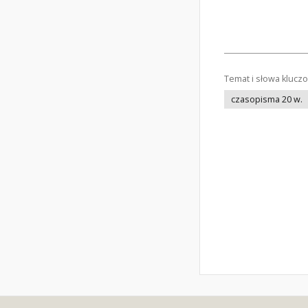
Temat i słowa klucz
czasopisma 20 w.