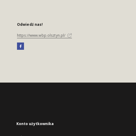
Odwiedź nas!
https://www.wbp.olsztyn.pl/
Konto użytkownika