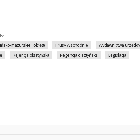
ds:
ińsko-mazurskie ; okręg)
Prusy Wschodnie
Wydawnictwa urzędow
we
Rejencja olsztyńska
Regencja olsztyńska
Legislacja