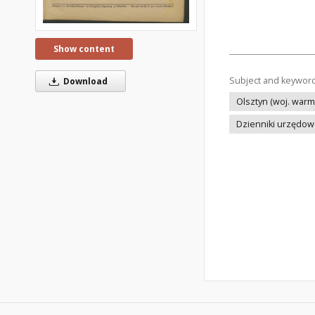
Show content
Subject and keywor
Download
Olsztyn (woj. warm
Dzienniki urzędo