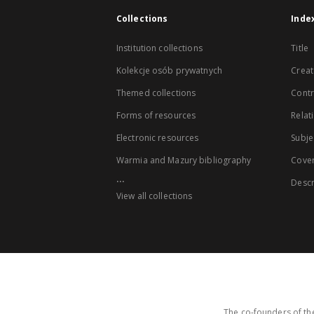
Collections
Inde
Institution collections
Title
Kolekcje osób prywatnych
Creat
Themed collections
Contr
Forms of resources
Relat
Electronic resources
Subje
Warmia and Mazury bibliography
Cove
...
Descr
View all collections
The co-founders of the