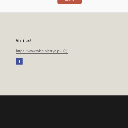
Visit us!
https://www.wbp.olsztyn.pl/