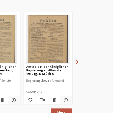
öniglichen
Amtsblatt der Königlichen
Amtsblatt der Königl
lenstein,
Regierung zu Allenstein,
Regierung zu Allenste
 4
1912 Jg. 8, Stück 5
1912 Jg. 8, Stück 6
Allenstein
Regierungsbezirk Allenstein
Regierungsbezirk Allens
czasopismo
czasopismo
More