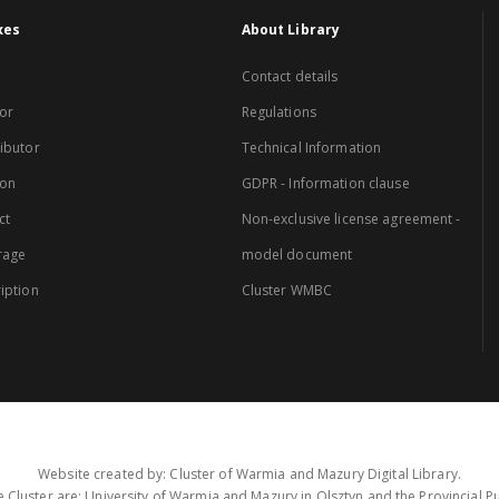
xes
About Library
Contact details
or
Regulations
ibutor
Technical Information
ion
GDPR - Information clause
ct
Non-exclusive license agreement -
rage
model document
iption
Cluster WMBC
Website created by: Cluster of Warmia and Mazury Digital Library.
 Cluster are: University of Warmia and Mazury in Olsztyn and the Provincial Pub