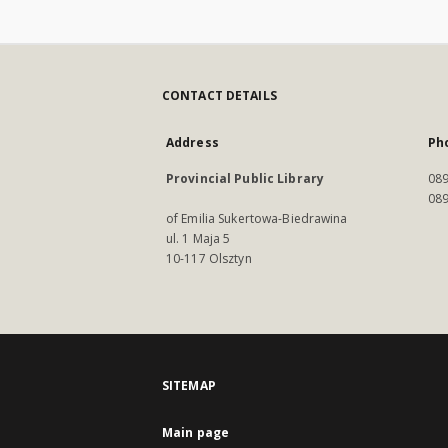
CONTACT DETAILS
Address
Ph
Provincial Public Library
089
089
of Emilia Sukertowa-Biedrawina
ul. 1 Maja 5
10-117 Olsztyn
SITEMAP
Main page