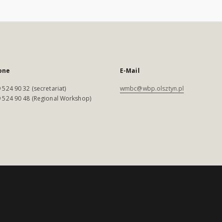
one
E-Mail
 524 90 32 (secretariat)
wmbc@wbp.olsztyn.pl
 524 90 48 (Regional Workshop)