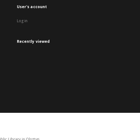
User's account
Log in
Recently viewed
lic Library in Olsztyn.