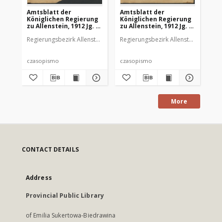
Amtsblatt der
Amtsblatt der
Am
Königlichen Regierung
Königlichen Regierung
Kö
zu Allenstein, 1912 Jg. 8,
zu Allenstein, 1912 Jg. 8,
zu 
Stück 1
Stück 2
St
Regierungsbezirk Allenstein
Regierungsbezirk Allenstein
Reg
czasopismo
czasopismo
cz
More
CONTACT DETAILS
Address
Provincial Public Library
of Emilia Sukertowa-Biedrawina