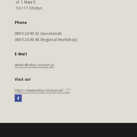
ul. 1 Maja 5
10-117 Olsztyn
Phone
089 524 90 32 (secretariat)
089 524 90 48 (Regional Workshop)
E-Mail
wmbc@wbp.olsztyn.pl
Visit us!
https://www.wbp.olsztyn.pl/