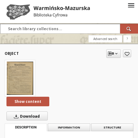
Advanced search
?
OBJECT
Show content
Download
DESCRIPTION
INFORMATION
STRUCTURE