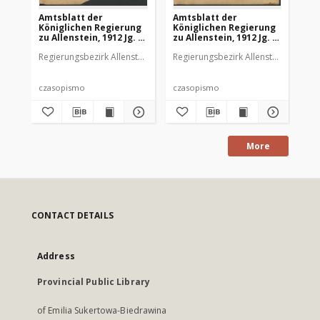
Amtsblatt der
Amtsblatt der
Am
Königlichen Regierung
Königlichen Regierung
Kö
zu Allenstein, 1912 Jg. 8,
zu Allenstein, 1912 Jg. 8,
zu 
Stück 1
Stück 2
St
Regierungsbezirk Allenstein
Regierungsbezirk Allenstein
Reg
czasopismo
czasopismo
cz
More
CONTACT DETAILS
Address
Provincial Public Library
of Emilia Sukertowa-Biedrawina