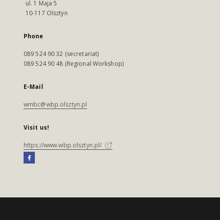
ul. 1 Maja 5
10-117 Olsztyn
Phone
089 524 90 32 (secretariat)
089 524 90 48 (Regional Workshop)
E-Mail
wmbc@wbp.olsztyn.pl
Visit us!
https://www.wbp.olsztyn.pl/