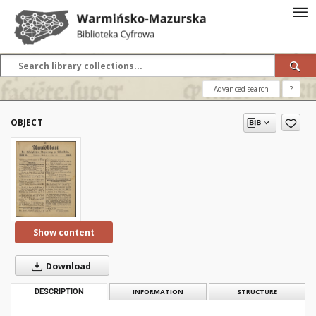
Advanced search
?
OBJECT
Show content
Download
DESCRIPTION
INFORMATION
STRUCTURE