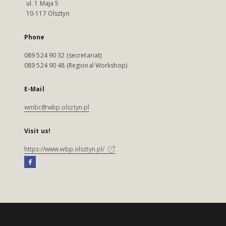
ul. 1 Maja 5
10-117 Olsztyn
Phone
089 524 90 32 (secretariat)
089 524 90 48 (Regional Workshop)
E-Mail
wmbc@wbp.olsztyn.pl
Visit us!
https://www.wbp.olsztyn.pl/