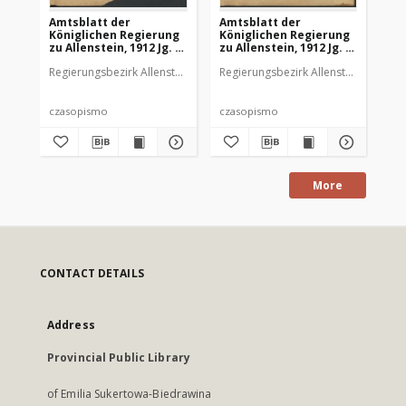
Amtsblatt der
Amtsblatt der
Am
Königlichen Regierung
Königlichen Regierung
Kö
zu Allenstein, 1912 Jg. 8,
zu Allenstein, 1912 Jg. 8,
zu 
Stück 1
Stück 2
St
Regierungsbezirk Allenstein
Regierungsbezirk Allenstein
Reg
czasopismo
czasopismo
cz
More
CONTACT DETAILS
Address
Provincial Public Library
of Emilia Sukertowa-Biedrawina