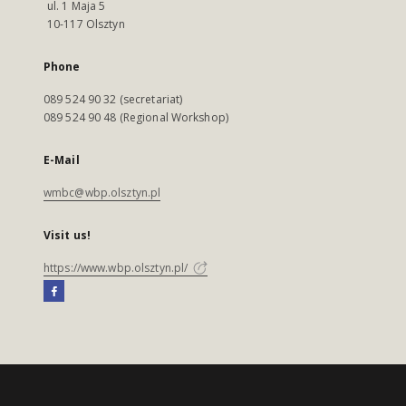
ul. 1 Maja 5
10-117 Olsztyn
Phone
089 524 90 32 (secretariat)
089 524 90 48 (Regional Workshop)
E-Mail
wmbc@wbp.olsztyn.pl
Visit us!
https://www.wbp.olsztyn.pl/