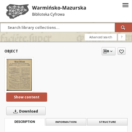
Advanced search
?
OBJECT
Show content
Download
DESCRIPTION
INFORMATION
STRUCTURE