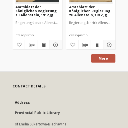
Amtsblatt der
Amtsblatt der
Am
Königlichen Regierung
Königlichen Regierung
Kö
zu Allenstein, 1912 Jg. 8,
zu Allenstein, 1912 Jg. 8,
zu 
Stück 1
Stück 2
St
Regierungsbezirk Allenstein
Regierungsbezirk Allenstein
Reg
czasopismo
czasopismo
cz
More
CONTACT DETAILS
Address
Provincial Public Library
of Emilia Sukertowa-Biedrawina