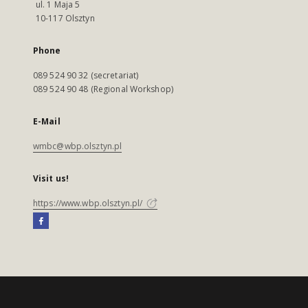
ul. 1 Maja 5
10-117 Olsztyn
Phone
089 524 90 32 (secretariat)
089 524 90 48 (Regional Workshop)
E-Mail
wmbc@wbp.olsztyn.pl
Visit us!
https://www.wbp.olsztyn.pl/