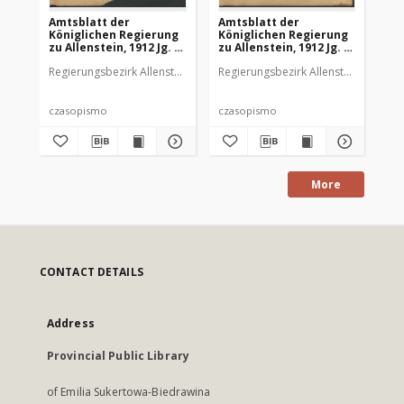
Amtsblatt der
Amtsblatt der
Am
Königlichen Regierung
Königlichen Regierung
Kö
zu Allenstein, 1912 Jg. 8,
zu Allenstein, 1912 Jg. 8,
zu 
Stück 1
Stück 2
St
Regierungsbezirk Allenstein
Regierungsbezirk Allenstein
Reg
czasopismo
czasopismo
cz
More
CONTACT DETAILS
Address
Provincial Public Library
of Emilia Sukertowa-Biedrawina