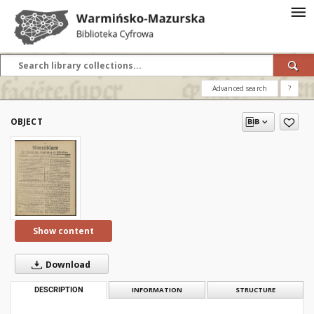
Advanced search
?
OBJECT
Show content
Download
DESCRIPTION
INFORMATION
STRUCTURE