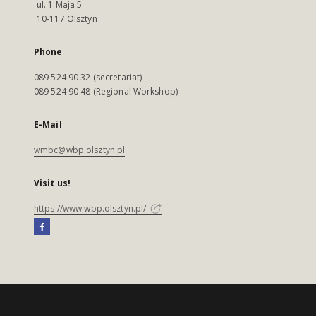
ul. 1 Maja 5
10-117 Olsztyn
Phone
089 524 90 32 (secretariat)
089 524 90 48 (Regional Workshop)
E-Mail
wmbc@wbp.olsztyn.pl
Visit us!
https://www.wbp.olsztyn.pl/