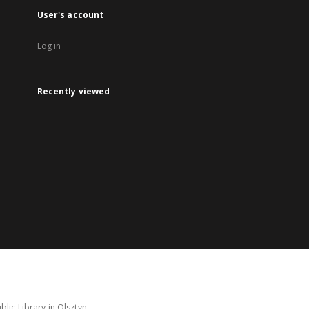
User's account
Log in
Recently viewed
lic Library in Olsztyn.