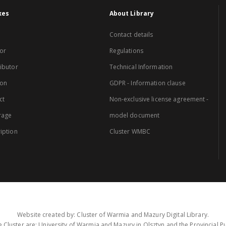
xes
About Library
Contact details
or
Regulations
ibutor
Technical Information
ion
GDPR - Information clause
ct
Non-exclusive license agreement -
rage
model document
iption
Cluster WMBC
Website created by: Cluster of Warmia and Mazury Digital Library.
 Cluster are: University of Warmia and Mazury in Olsztyn and the Provincial Pub