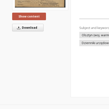
Show content
Download
Subject and keywor
Olsztyn (woj. warm
Dzienniki urzędo