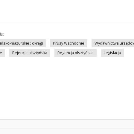
ds:
ińsko-mazurskie ; okręg)
Prusy Wschodnie
Wydawnictwa urzędow
we
Rejencja olsztyńska
Regencja olsztyńska
Legislacja