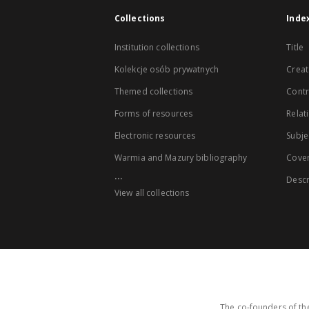
Collections
Inde
Institution collections
Title
Kolekcje osób prywatnych
Creat
Themed collections
Contr
Forms of resources
Relat
Electronic resources
Subje
Warmia and Mazury bibliography
Cove
...
Descr
View all collections
The co-founders of the