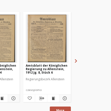
öniglichen
Amtsblatt der Königlichen
Amtsblatt der Königl
lenstein,
Regierung zu Allenstein,
Regierung zu Allenste
 4
1912 Jg. 8, Stück 6
1912 Jg. 8, Stück 7
Allenstein
Regierungsbezirk Allenstein
Regierungsbezirk Allens
czasopismo
czasopismo
More