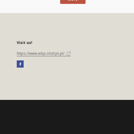
Visit us!
https://www.wbp.olsztyn.pl/