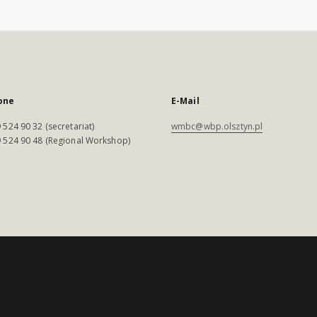
one
E-Mail
 524 90 32 (secretariat)
wmbc@wbp.olsztyn.pl
 524 90 48 (Regional Workshop)