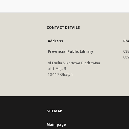
CONTACT DETAILS
Address
Ph
Provincial Public Library
089
089
of Emilia Sukertowa-Biedrawina
ul. 1 Maja 5
10-117 Olsztyn
SITEMAP
Main page