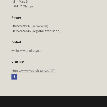
ul. 1 Maja 5
10-117 Olsztyn
Phone
089 524 90 32 (secretariat)
089 524 90 48 (Regional Workshop)
E-Mail
wmbc@wbp.olsztyn.pl
Visit us!
https://www.wbp.olsztyn.pl/