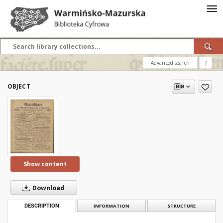
Advanced search
?
OBJECT
Show content
Download
DESCRIPTION
INFORMATION
STRUCTURE