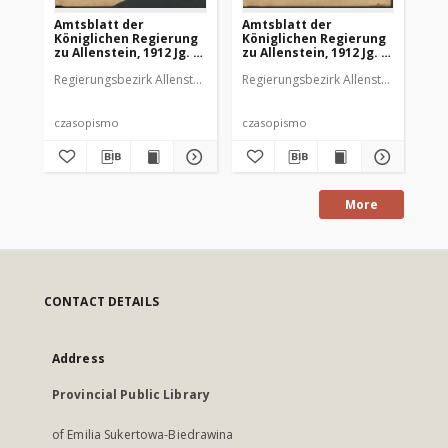
Amtsblatt der
Amtsblatt der
Am
Königlichen Regierung
Königlichen Regierung
Kö
zu Allenstein, 1912 Jg. 8,
zu Allenstein, 1912 Jg. 8,
zu 
Stück 1
Stück 2
St
Regierungsbezirk Allenstein
Regierungsbezirk Allenstein
Reg
czasopismo
czasopismo
cz
More
CONTACT DETAILS
Address
Provincial Public Library
of Emilia Sukertowa-Biedrawina