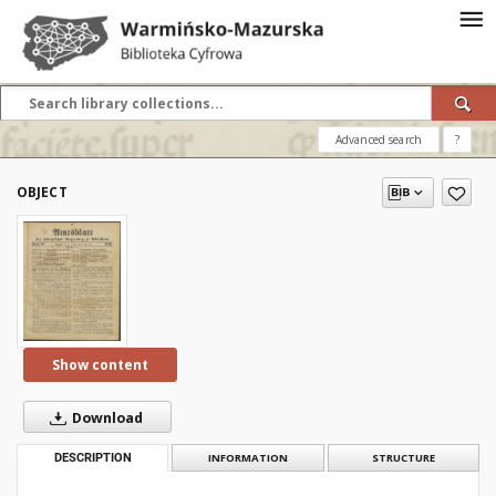
Advanced search
?
OBJECT
Show content
Download
DESCRIPTION
INFORMATION
STRUCTURE