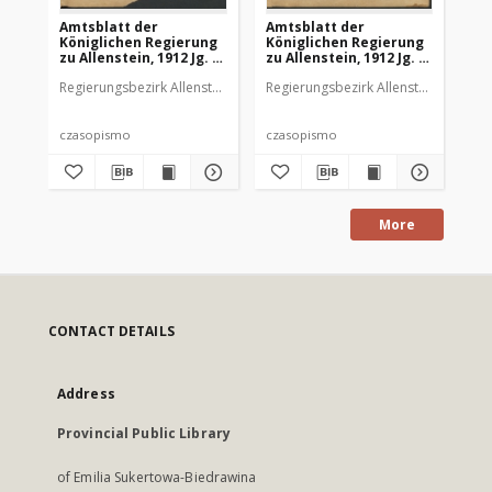
Amtsblatt der
Amtsblatt der
Am
Königlichen Regierung
Königlichen Regierung
Kö
zu Allenstein, 1912 Jg. 8,
zu Allenstein, 1912 Jg. 8,
zu 
Stück 1
Stück 2
St
Regierungsbezirk Allenstein
Regierungsbezirk Allenstein
Reg
czasopismo
czasopismo
cz
More
CONTACT DETAILS
Address
Provincial Public Library
of Emilia Sukertowa-Biedrawina