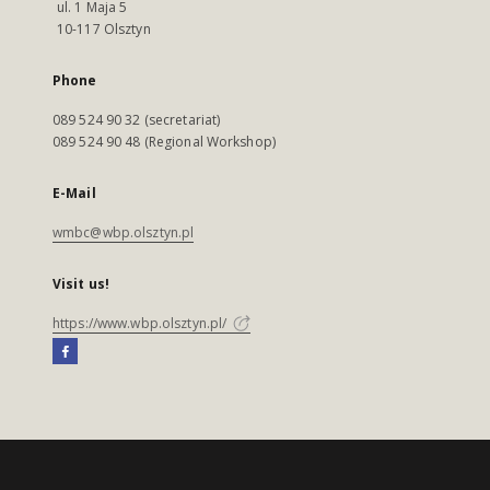
ul. 1 Maja 5
10-117 Olsztyn
Phone
089 524 90 32 (secretariat)
089 524 90 48 (Regional Workshop)
E-Mail
wmbc@wbp.olsztyn.pl
Visit us!
https://www.wbp.olsztyn.pl/