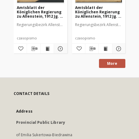
Amtsblatt der
Amtsblatt der
Am
Königlichen Regierung
Königlichen Regierung
Kö
zu Allenstein, 1912 Jg. 8,
zu Allenstein, 1912 Jg. 8,
zu 
Stück 1
Stück 2
St
Regierungsbezirk Allenstein
Regierungsbezirk Allenstein
Reg
czasopismo
czasopismo
cz
More
CONTACT DETAILS
Address
Provincial Public Library
of Emilia Sukertowa-Biedrawina