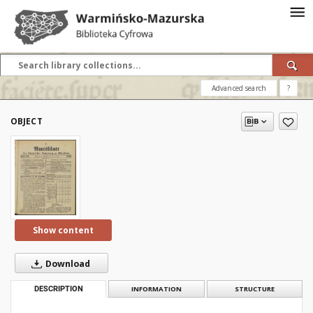
Advanced search
?
OBJECT
Show content
Download
DESCRIPTION
INFORMATION
STRUCTURE