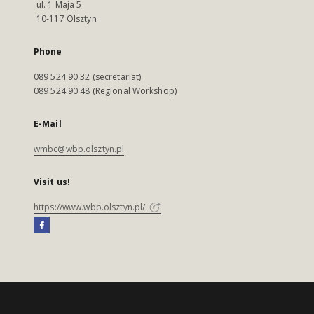
ul. 1 Maja 5
10-117 Olsztyn
Phone
089 524 90 32 (secretariat)
089 524 90 48 (Regional Workshop)
E-Mail
wmbc@wbp.olsztyn.pl
Visit us!
https://www.wbp.olsztyn.pl/