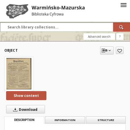
Advanced search
?
OBJECT
Show content
Download
DESCRIPTION
INFORMATION
STRUCTURE