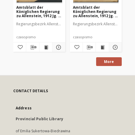
Amtsblatt der
Amtsblatt der
Am
Königlichen Regierung
Königlichen Regierung
Kö
zu Allenstein, 1912 Jg. 8,
zu Allenstein, 1912 Jg. 8,
zu 
Stück 1
Stück 2
St
Regierungsbezirk Allenstein
Regierungsbezirk Allenstein
Reg
czasopismo
czasopismo
cz
More
CONTACT DETAILS
Address
Provincial Public Library
of Emilia Sukertowa-Biedrawina