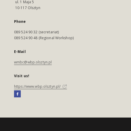
ul. 1 Maja 5
10-117 Olsztyn
Phone
089 524 90 32 (secretariat)
089 524 90 48 (Regional Workshop)
E-Mail
wmbc@wbp.olsztyn.pl
Visit us!
https://www.wbp.olsztyn.pl/