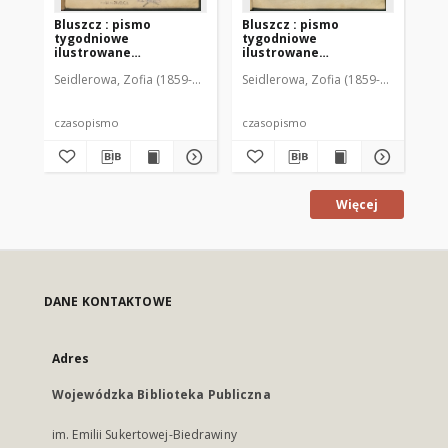
Bluszcz : pismo
Bluszcz : pismo
Bl
tygodniowe
tygodniowe
ty
ilustrowane
ilustrowane
il
poświęcone sprawom
poświęcone sprawom
po
Seidlerowa, Zofia (1859-1919). Red. i Wyd.
Seidlerowa, Zofia (1859-1919). Red. 
Sei
kobiecym, 1912 R. 48, nr
kobiecym, 1912 R. 48, nr
kob
1
2
3
czasopismo
czasopismo
cz
Więcej
DANE KONTAKTOWE
Adres
Wojewódzka Biblioteka Publiczna
im. Emilii Sukertowej-Biedrawiny