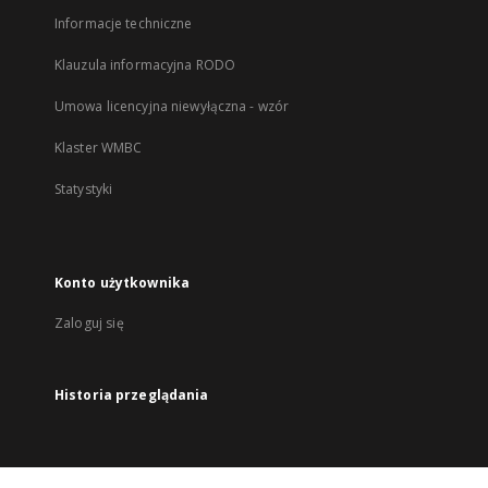
Informacje techniczne
Klauzula informacyjna RODO
Umowa licencyjna niewyłączna - wzór
Klaster WMBC
Statystyki
Konto użytkownika
Zaloguj się
Historia przeglądania