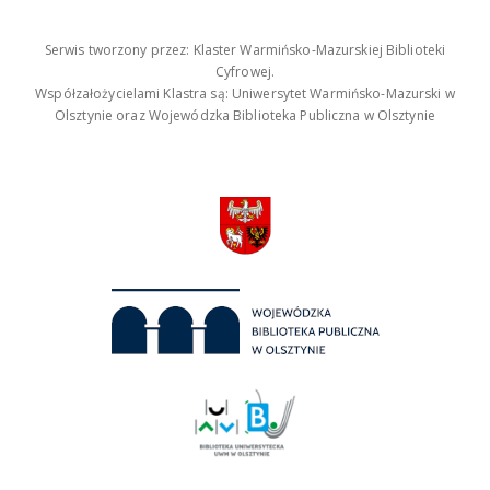
Serwis tworzony przez: Klaster Warmińsko-Mazurskiej Biblioteki
Cyfrowej.
Współzałożycielami Klastra są: Uniwersytet Warmińsko-Mazurski w
Olsztynie oraz Wojewódzka Biblioteka Publiczna w Olsztynie