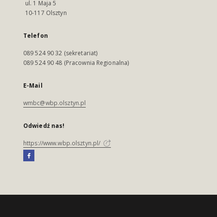
ul. 1 Maja 5
10-117 Olsztyn
Telefon
089 524 90 32 (sekretariat)
089 524 90 48 (Pracownia Regionalna)
E-Mail
wmbc@wbp.olsztyn.pl
Odwiedź nas!
https://www.wbp.olsztyn.pl/