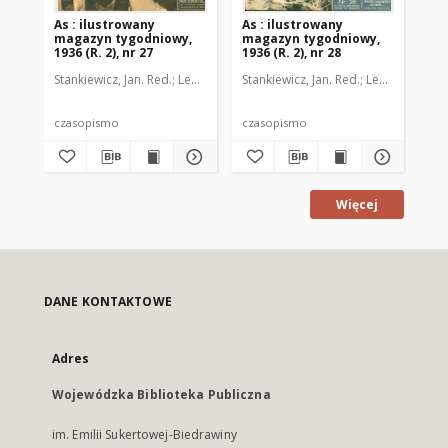
As : ilustrowany
As : ilustrowany
As 
magazyn tygodniowy,
magazyn tygodniowy,
ma
1936 (R. 2), nr 27
1936 (R. 2), nr 28
193
Stankiewicz, Jan. Red.
Leo, Juljusz. Kier. literacki
Stankiewicz, Jan. Red.
Brzeski, Janusz Marja. 
Leo, Juljusz. Kie
Sta
czasopismo
czasopismo
cz
Więcej
DANE KONTAKTOWE
Adres
Wojewódzka Biblioteka Publiczna
im. Emilii Sukertowej-Biedrawiny