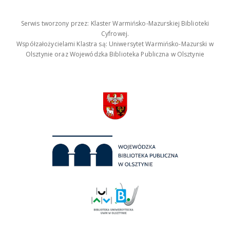
Serwis tworzony przez: Klaster Warmińsko-Mazurskiej Biblioteki
Cyfrowej.
Współzałożycielami Klastra są: Uniwersytet Warmińsko-Mazurski w
Olsztynie oraz Wojewódzka Biblioteka Publiczna w Olsztynie