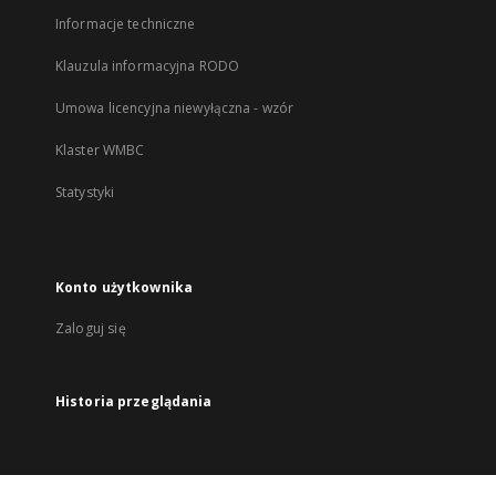
Informacje techniczne
Klauzula informacyjna RODO
Umowa licencyjna niewyłączna - wzór
Klaster WMBC
Statystyki
Konto użytkownika
Zaloguj się
Historia przeglądania