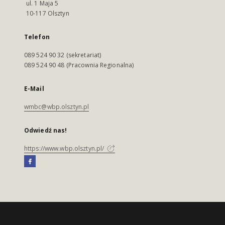
ul. 1 Maja 5
10-117 Olsztyn
Telefon
089 524 90 32 (sekretariat)
089 524 90 48 (Pracownia Regionalna)
E-Mail
wmbc@wbp.olsztyn.pl
Odwiedź nas!
https://www.wbp.olsztyn.pl/