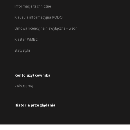
Informacje techniczne
Klauzula informacyjna RODO
Umowa licencyjna niewyłączna - wzór
Klaster WMBC
Statystyki
Konto użytkownika
Zaloguj się
Historia przeglądania