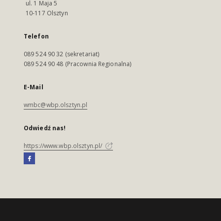
ul. 1 Maja 5
10-117 Olsztyn
Telefon
089 524 90 32 (sekretariat)
089 524 90 48 (Pracownia Regionalna)
E-Mail
wmbc@wbp.olsztyn.pl
Odwiedź nas!
https://www.wbp.olsztyn.pl/