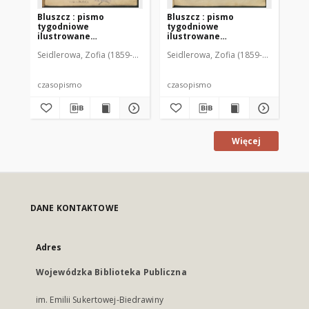
Bluszcz : pismo
Bluszcz : pismo
Bl
tygodniowe
tygodniowe
ty
ilustrowane
ilustrowane
il
poświęcone sprawom
poświęcone sprawom
po
Seidlerowa, Zofia (1859-1919). Red. i Wyd.
Seidlerowa, Zofia (1859-1919). Red. 
Sei
kobiecym, 1912 R. 48, nr
kobiecym, 1912 R. 48, nr
kob
1
2
3
czasopismo
czasopismo
cz
Więcej
DANE KONTAKTOWE
Adres
Wojewódzka Biblioteka Publiczna
im. Emilii Sukertowej-Biedrawiny