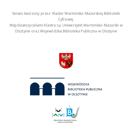
Serwis tworzony przez: Klaster Warmińsko-Mazurskiej Biblioteki
Cyfrowej.
Współzałożycielami Klastra są: Uniwersytet Warmińsko-Mazurski w
Olsztynie oraz Wojewódzka Biblioteka Publiczna w Olsztynie