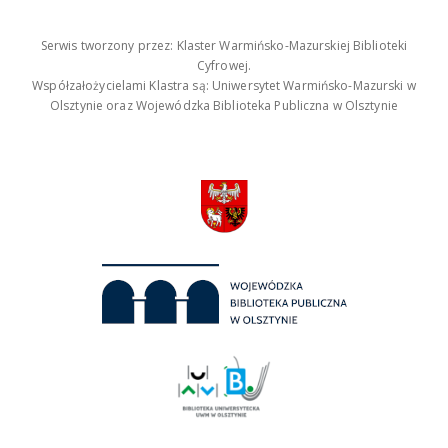
Serwis tworzony przez: Klaster Warmińsko-Mazurskiej Biblioteki
Cyfrowej.
Współzałożycielami Klastra są: Uniwersytet Warmińsko-Mazurski w
Olsztynie oraz Wojewódzka Biblioteka Publiczna w Olsztynie