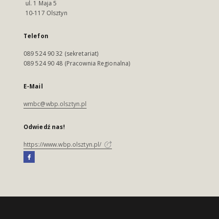
ul. 1 Maja 5
10-117 Olsztyn
Telefon
089 524 90 32 (sekretariat)
089 524 90 48 (Pracownia Regionalna)
E-Mail
wmbc@wbp.olsztyn.pl
Odwiedź nas!
https://www.wbp.olsztyn.pl/