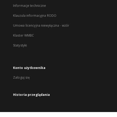
Informacje techniczne
Klauzula informacyjna RODO
Umowa licencyjna niewyłączna - wzór
Klaster WMBC
Statystyki
Konto użytkownika
Zaloguj się
Historia przeglądania