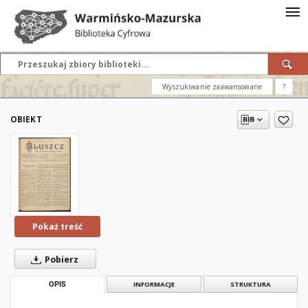
Wyszukiwanie zaawansowane
?
OBIEKT
Pokaż treść
Pobierz
OPIS
INFORMACJE
STRUKTURA