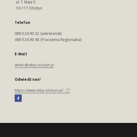
ul. 1 Maja 5
10-117 Olsztyn
Telefon
089 524 90 32 (sekretariat)
089 524 90 48 (Pracownia Regionalna)
E-Mail
wmbc@wbp.olsztyn.pl
Odwiedź nas!
https://www.wbp.olsztyn.pl/