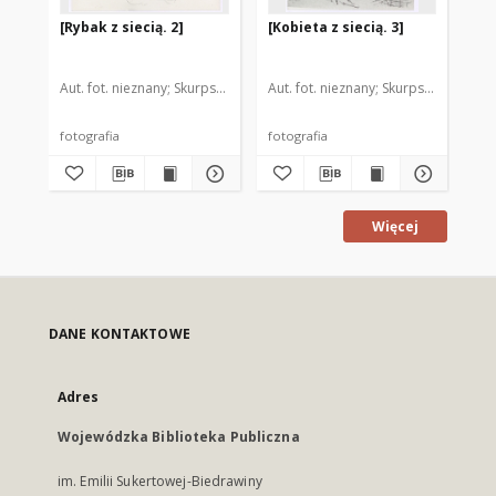
[Rybak z siecią. 2]
[Kobieta z siecią. 3]
[K
Aut. fot. nieznany
Skurpski, Hieronim (1914-2006). Il.
Aut. fot. nieznany
Skurpski, Hieronim
Aut
fotografia
fotografia
fot
Więcej
DANE KONTAKTOWE
Adres
Wojewódzka Biblioteka Publiczna
im. Emilii Sukertowej-Biedrawiny