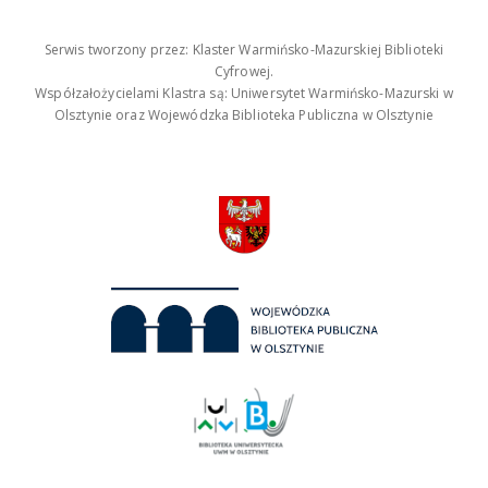
Serwis tworzony przez: Klaster Warmińsko-Mazurskiej Biblioteki
Cyfrowej.
Współzałożycielami Klastra są: Uniwersytet Warmińsko-Mazurski w
Olsztynie oraz Wojewódzka Biblioteka Publiczna w Olsztynie