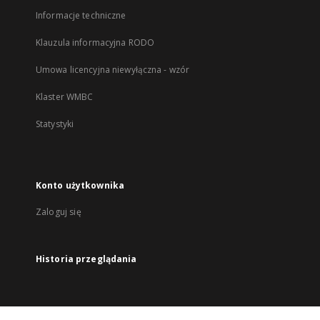
Informacje techniczne
Klauzula informacyjna RODO
Umowa licencyjna niewyłączna - wzór
Klaster WMBC
Statystyki
Konto użytkownika
Zaloguj się
Historia przeglądania