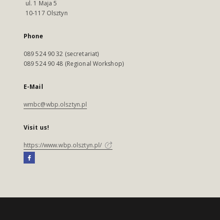
ul. 1 Maja 5
10-117 Olsztyn
Phone
089 524 90 32 (secretariat)
089 524 90 48 (Regional Workshop)
E-Mail
wmbc@wbp.olsztyn.pl
Visit us!
https://www.wbp.olsztyn.pl/