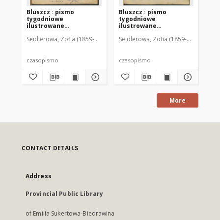
Bluszcz : pismo
Bluszcz : pismo
Bl
tygodniowe
tygodniowe
ty
ilustrowane
ilustrowane
il
poświęcone sprawom
poświęcone sprawom
po
Seidlerowa, Zofia (1859-1919). Red. i Wyd.
Seidlerowa, Zofia (1859-1919). Red. 
Sei
kobiecym, 1912 R. 48, nr
kobiecym, 1912 R. 48, nr
kob
1
2
3
czasopismo
czasopismo
cz
More
CONTACT DETAILS
Address
Provincial Public Library
of Emilia Sukertowa-Biedrawina