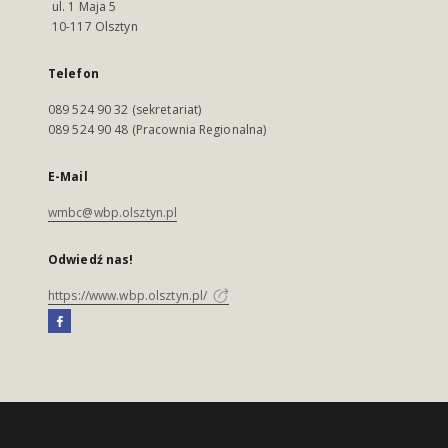
ul. 1 Maja 5
10-117 Olsztyn
Telefon
089 524 90 32 (sekretariat)
089 524 90 48 (Pracownia Regionalna)
E-Mail
wmbc@wbp.olsztyn.pl
Odwiedź nas!
https://www.wbp.olsztyn.pl/