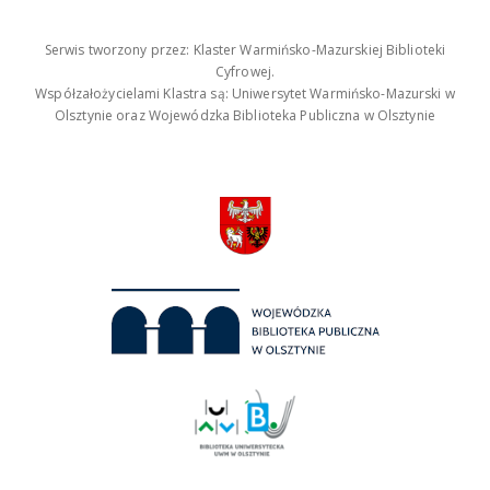
Serwis tworzony przez: Klaster Warmińsko-Mazurskiej Biblioteki
Cyfrowej.
Współzałożycielami Klastra są: Uniwersytet Warmińsko-Mazurski w
Olsztynie oraz Wojewódzka Biblioteka Publiczna w Olsztynie