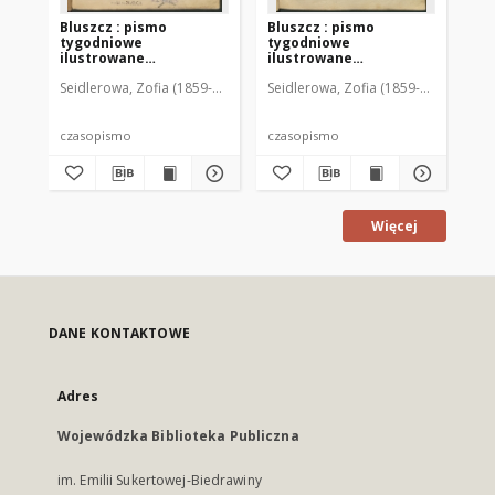
Bluszcz : pismo
Bluszcz : pismo
Bl
tygodniowe
tygodniowe
ty
ilustrowane
ilustrowane
il
poświęcone sprawom
poświęcone sprawom
po
Seidlerowa, Zofia (1859-1919). Red. i Wyd.
Seidlerowa, Zofia (1859-1919). Red. 
Sei
kobiecym, 1912 R. 48, nr
kobiecym, 1912 R. 48, nr
kob
1
2
3
czasopismo
czasopismo
cz
Więcej
DANE KONTAKTOWE
Adres
Wojewódzka Biblioteka Publiczna
im. Emilii Sukertowej-Biedrawiny