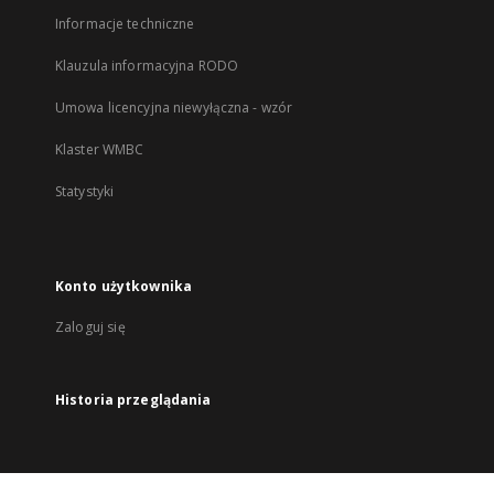
Informacje techniczne
Klauzula informacyjna RODO
Umowa licencyjna niewyłączna - wzór
Klaster WMBC
Statystyki
Konto użytkownika
Zaloguj się
Historia przeglądania