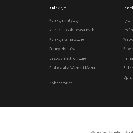
Kolekcje
Inde
Kolekcje instytucji
Tytuł
Kolekcje osób prywatnych
Twór
Kolekcje tematyczne
Wspó
Formy zbiorów
Powią
Zasoby elektroniczne
Tema
Bibliografia Warmii i Mazur
Zakr
...
Opis
Zobacz więcej
Współzałożycielami Klas