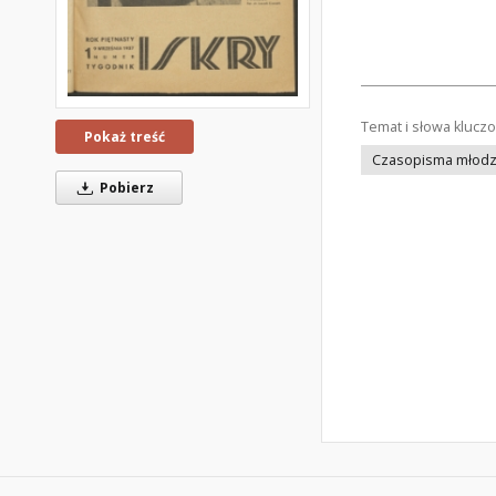
Temat i słowa klucz
Pokaż treść
Czasopisma młodz
Pobierz