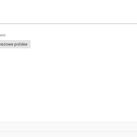
owe:
ieżowe polskie