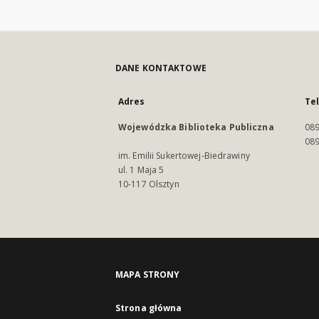
DANE KONTAKTOWE
Adres
Te
Wojewódzka Biblioteka Publiczna
089
089
im. Emilii Sukertowej-Biedrawiny
ul. 1 Maja 5
10-117 Olsztyn
MAPA STRONY
Strona główna