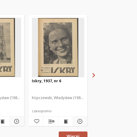
Iskry, 1937, nr 6
Iskry, 1937, nr 7
sław (1888-1969). Red. i Wyd.
Kopczewski, Władysław (1888-1969). Red. i Wyd.
Kopczewski, Władysław (
czasopismo
czasopismo
Więcej