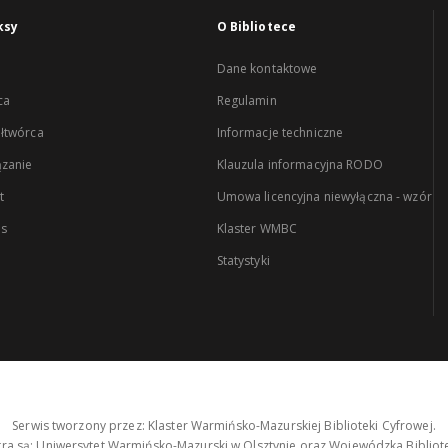
ksy
O Bibliotece
Dane kontaktowe
ca
Regulamin
łtwórca
Informacje techniczne
zanie
Klauzula informacyjna RODO
t
Umowa licencyjna niewyłączna - wzór
es
Klaster WMBC
Statystyki
Serwis tworzony przez: Klaster Warmińsko-Mazurskiej Biblioteki Cyfrowej.
tra są: Uniwersytet Warmińsko-Mazurski w Olsztynie oraz Wojewódzka Bibliote