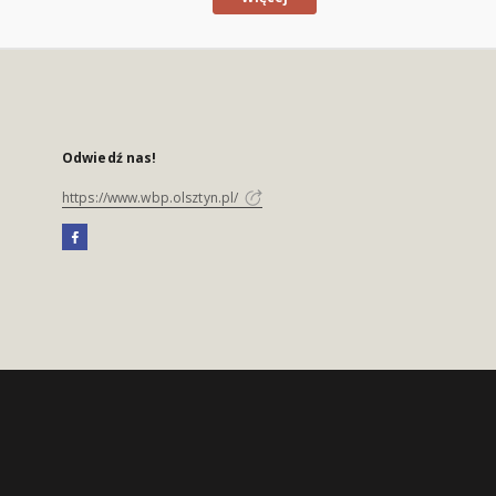
Odwiedź nas!
https://www.wbp.olsztyn.pl/