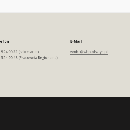
lefon
E-Mail
 524 90 32 (sekretariat)
wmbc@wbp.olsztyn.pl
 524 90 48 (Pracownia Regionalna)