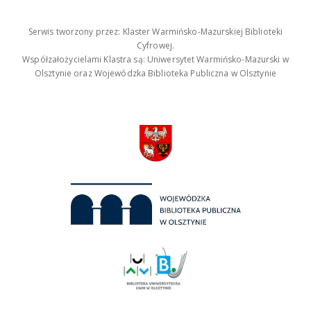
Serwis tworzony przez: Klaster Warmińsko-Mazurskiej Biblioteki
Cyfrowej.
Współzałożycielami Klastra są: Uniwersytet Warmińsko-Mazurski w
Olsztynie oraz Wojewódzka Biblioteka Publiczna w Olsztynie