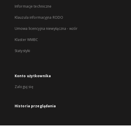
Informacje techniczne
Klauzula informacyjna RODO
Umowa licencyjna niewyłączna - wzór
Klaster WMBC
Statystyki
Konto użytkownika
Zaloguj się
Historia przeglądania