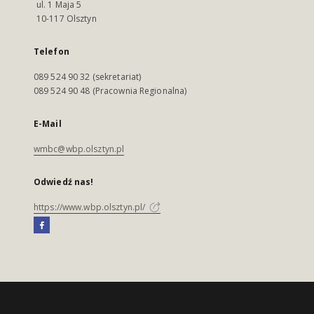
ul. 1 Maja 5
10-117 Olsztyn
Telefon
089 524 90 32 (sekretariat)
089 524 90 48 (Pracownia Regionalna)
E-Mail
wmbc@wbp.olsztyn.pl
Odwiedź nas!
https://www.wbp.olsztyn.pl/