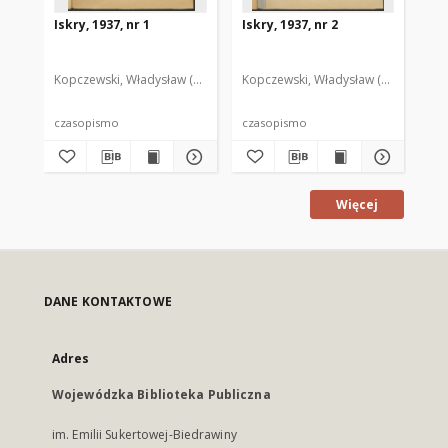
Iskry, 1937, nr 1
Iskry, 1937, nr 2
Isk
Kopczewski, Władysław (1888-1969). Red. i Wyd.
Kopczewski, Władysław (1888-1969). 
Kop
czasopismo
czasopismo
cz
Więcej
DANE KONTAKTOWE
Adres
Wojewódzka Biblioteka Publiczna
im. Emilii Sukertowej-Biedrawiny