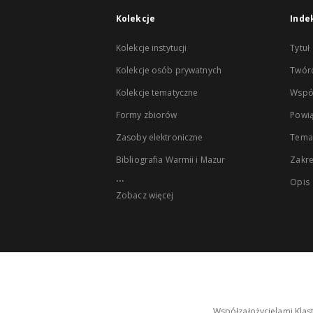
Kolekcje
Inde
Kolekcje instytucji
Tytuł
Kolekcje osób prywatnych
Twór
Kolekcje tematyczne
Wspó
Formy zbiorów
Powią
Zasoby elektroniczne
Tema
Bibliografia Warmii i Mazur
Zakr
...
Opis
Zobacz więcej
Współzałożycielami Klas