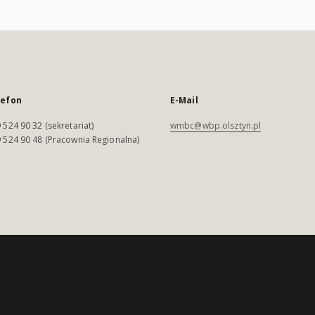
lefon
E-Mail
 524 90 32 (sekretariat)
wmbc@wbp.olsztyn.pl
 524 90 48 (Pracownia Regionalna)