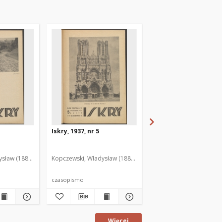
Iskry, 1937, nr 5
Iskry, 1937, nr 6
sław (1888-1969). Red. i Wyd.
Kopczewski, Władysław (1888-1969). Red. i Wyd.
Kopczewski, Władysław (
czasopismo
czasopismo
Więcej