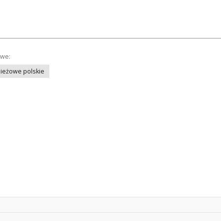
owe:
ieżowe polskie