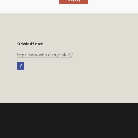
Odwiedź nas!
https://www.wbp.olsztyn.pl/