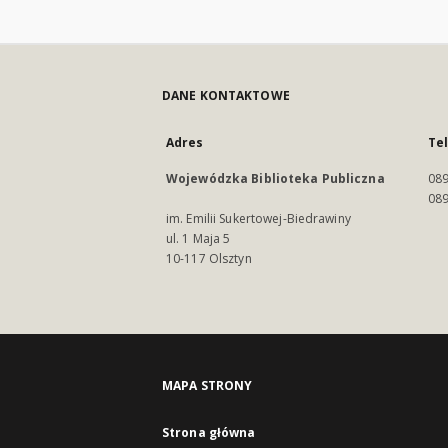
DANE KONTAKTOWE
Adres
Te
Wojewódzka Biblioteka Publiczna
089
089
im. Emilii Sukertowej-Biedrawiny
ul. 1 Maja 5
10-117 Olsztyn
MAPA STRONY
Strona główna