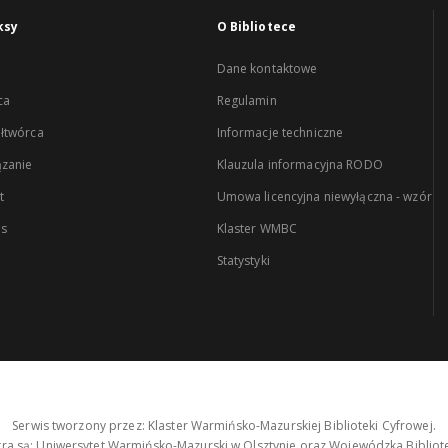
ksy
O Bibliotece
Dane kontaktowe
ca
Regulamin
łtwórca
Informacje techniczne
zanie
Klauzula informacyjna RODO
t
Umowa licencyjna niewyłączna - wzór
es
Klaster WMBC
Statystyki
Serwis tworzony przez: Klaster Warmińsko-Mazurskiej Biblioteki Cyfrowej.
tra są: Uniwersytet Warmińsko-Mazurski w Olsztynie oraz Wojewódzka Bibliote