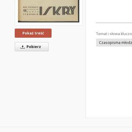
Pokaż treść
Temat i słowa klucz
Czasopisma młodz
Pobierz