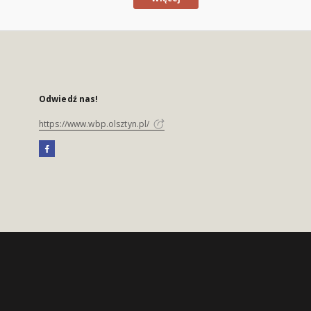
Odwiedź nas!
https://www.wbp.olsztyn.pl/