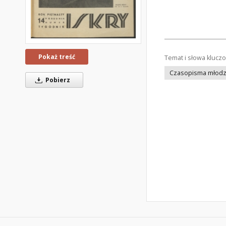
Pokaż treść
Temat i słowa klucz
Czasopisma młodz
Pobierz