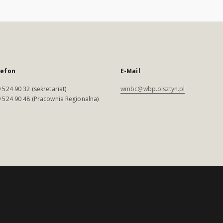
lefon
E-Mail
 524 90 32 (sekretariat)
wmbc@wbp.olsztyn.pl
 524 90 48 (Pracownia Regionalna)