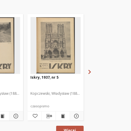
Iskry, 1937, nr 5
Iskry, 1937, nr 6
sław (1888-1969). Red. i Wyd.
Kopczewski, Władysław (1888-1969). Red. i Wyd.
Kopczewski, Władysław (
czasopismo
czasopismo
Więcej