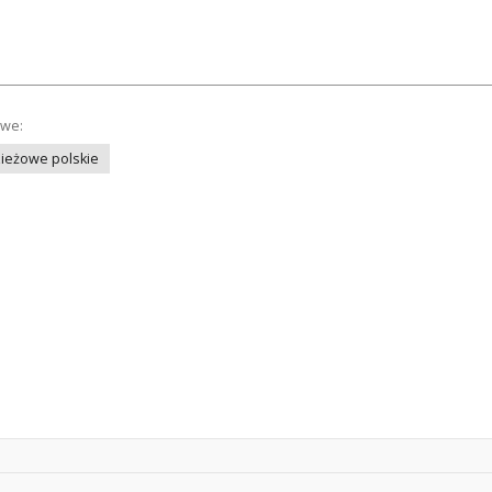
owe:
ieżowe polskie