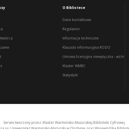
ksy
O Bibliotece
Dane kontaktowe
ca
Regulamin
łtwórca
Informacje techniczne
zanie
Klauzula informacyjna RODO
t
Umowa licencyjna niewyłączna - wzór
es
Klaster WMBC
Statystyki
Serwis tworzony przez: Klaster Warmińsko-Mazurskiej Biblioteki Cyfrowej.
tra są: Uniwersytet Warmińsko-Mazurski w Olsztynie oraz Wojewódzka Bibliote