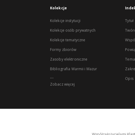
Kolekcje
Inde
Kolekcje instytucji
Tytuł
Kolekcje osób prywatnych
Twór
Kolekcje tematyczne
Wspó
Formy zbiorów
Powią
Zasoby elektroniczne
Tema
Bibliografia Warmii i Mazur
Zakr
...
Opis
Zobacz więcej
Współzałożycielami Klas