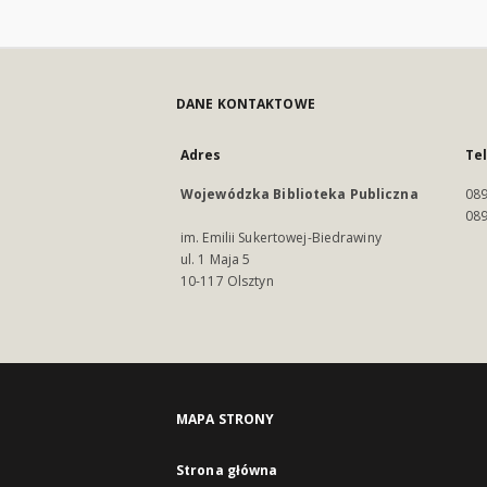
DANE KONTAKTOWE
Adres
Te
Wojewódzka Biblioteka Publiczna
089
089
im. Emilii Sukertowej-Biedrawiny
ul. 1 Maja 5
10-117 Olsztyn
MAPA STRONY
Strona główna