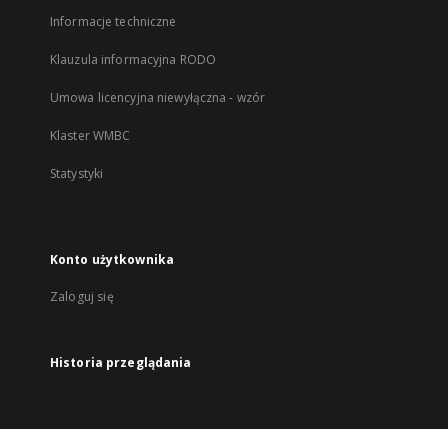
Informacje techniczne
Klauzula informacyjna RODO
Umowa licencyjna niewyłączna - wzór
Klaster WMBC
Statystyki
Konto użytkownika
Zaloguj się
Historia przeglądania