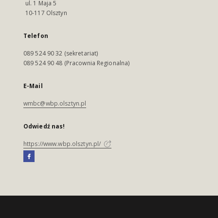
ul. 1 Maja 5
10-117 Olsztyn
Telefon
089 524 90 32 (sekretariat)
089 524 90 48 (Pracownia Regionalna)
E-Mail
wmbc@wbp.olsztyn.pl
Odwiedź nas!
https://www.wbp.olsztyn.pl/