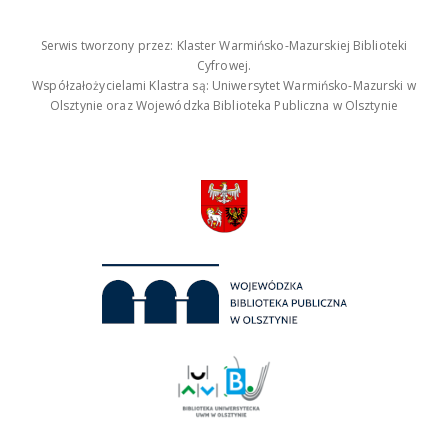
Serwis tworzony przez: Klaster Warmińsko-Mazurskiej Biblioteki
Cyfrowej.
Współzałożycielami Klastra są: Uniwersytet Warmińsko-Mazurski w
Olsztynie oraz Wojewódzka Biblioteka Publiczna w Olsztynie