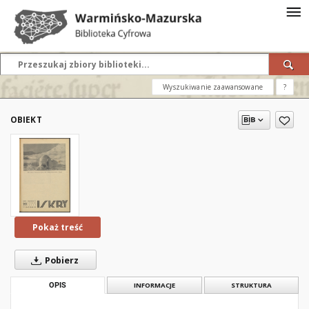
Wyszukiwanie zaawansowane
?
OBIEKT
Pokaż treść
Pobierz
OPIS
INFORMACJE
STRUKTURA