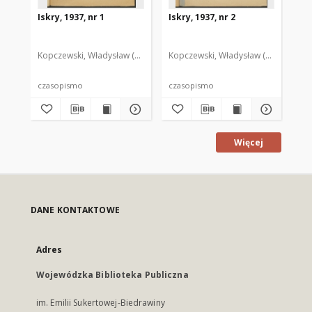
Iskry, 1937, nr 1
Iskry, 1937, nr 2
Isk
Kopczewski, Władysław (1888-1969). Red. i Wyd.
Kopczewski, Władysław (1888-1969). 
Kop
czasopismo
czasopismo
cz
Więcej
DANE KONTAKTOWE
Adres
Wojewódzka Biblioteka Publiczna
im. Emilii Sukertowej-Biedrawiny