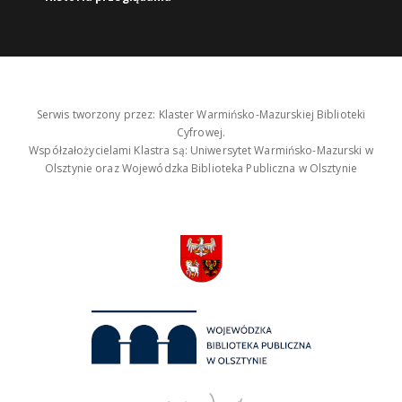
Serwis tworzony przez: Klaster Warmińsko-Mazurskiej Biblioteki
Cyfrowej.
Współzałożycielami Klastra są: Uniwersytet Warmińsko-Mazurski w
Olsztynie oraz Wojewódzka Biblioteka Publiczna w Olsztynie