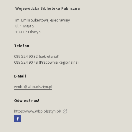
Wojewódzka Biblioteka Publiczna
im. Emilii Sukertowej-Biedrawiny
ul. 1 Maja 5
10-117 Olsztyn
Telefon
089 524 90 32 (sekretariat)
089 524 90 48 (Pracownia Regionalna)
E-Mail
wmbc@wbp.olsztyn.pl
Odwiedź nas!
https://www.wbp.olsztyn.pl/