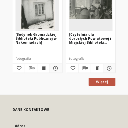
[Budynek Gromadzkiej
[Czytelnia dla
[Od
Biblioteki Publicznej w
dorosłych Powiatowej i
Wo
Nakomiadach]
Miejskiej Biblioteki
Mie
Publicznej w Pasłęku]
Pu
pr
– f
fotografia
fotografia
fot
Więcej
DANE KONTAKTOWE
Adres