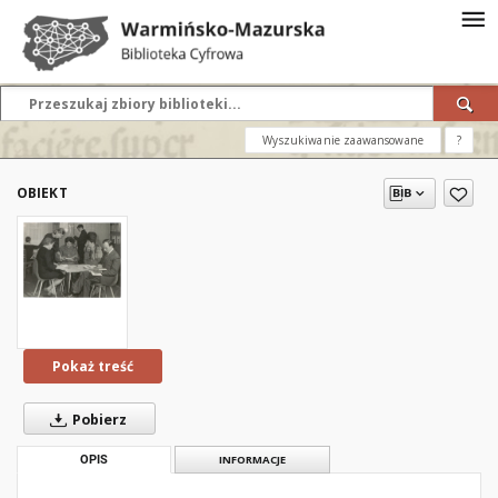
Wyszukiwanie zaawansowane
?
OBIEKT
Pokaż treść
Pobierz
OPIS
INFORMACJE