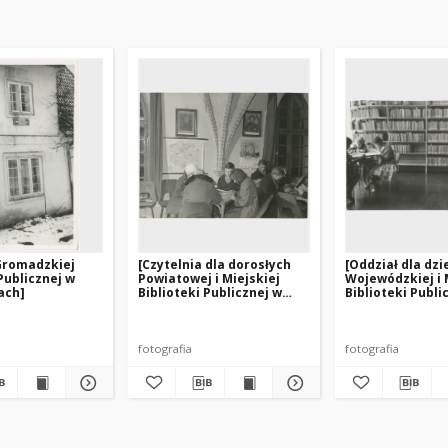
Gromadzkiej
[Czytelnia dla dorosłych
[Oddział dla dzi
Publicznej w
Powiatowej i Miejskiej
Wojewódzkiej i 
ach]
Biblioteki Publicznej w
Biblioteki Publi
Pasłęku]
Olsztynie przy u
Limanowskiego – 
fotografia
fotografia