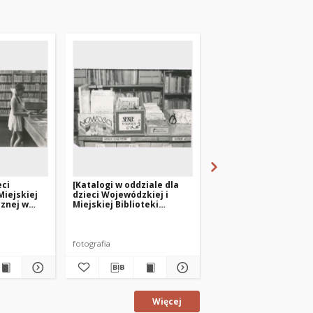
eci
[Katalogi w oddziale dla
[Oddział dla dzieci
Miejskiej
dzieci Wojewódzkiej i
Powiatowej i Miejskie
cznej w
Miejskiej Biblioteki
Biblioteki Publicznej
l.
Publicznej w Olsztynie
Biskupcu]
filia nr 3]
przy ul. Limanowskiego –
filia nr 3]
fotografia
fotografia
Więcej