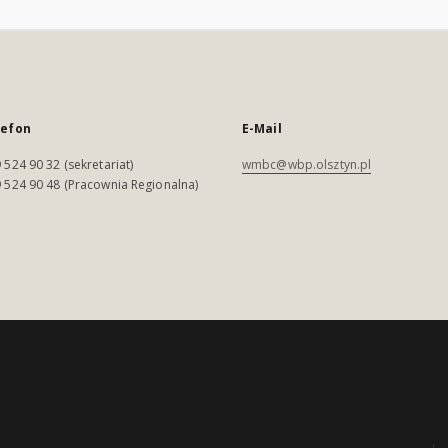
lefon
E-Mail
 524 90 32 (sekretariat)
wmbc@wbp.olsztyn.pl
 524 90 48 (Pracownia Regionalna)