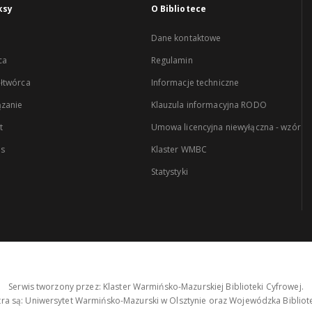
ksy
O Bibliotece
Dane kontaktowe
ca
Regulamin
łtwórca
Informacje techniczne
zanie
Klauzula informacyjna RODO
t
Umowa licencyjna niewyłączna - wzór
es
Klaster WMBC
Statystyki
Serwis tworzony przez: Klaster Warmińsko-Mazurskiej Biblioteki Cyfrowej.
tra są: Uniwersytet Warmińsko-Mazurski w Olsztynie oraz Wojewódzka Bibliote