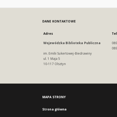
DANE KONTAKTOWE
Adres
Te
Wojewódzka Biblioteka Publiczna
089
089
im. Emilii Sukertowej-Biedrawiny
ul. 1 Maja 5
10-117 Olsztyn
MAPA STRONY
Strona główna