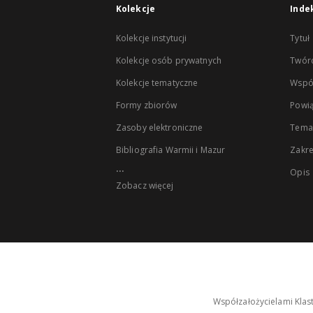
Kolekcje
Inde
Kolekcje instytucji
Tytuł
Kolekcje osób prywatnych
Twór
Kolekcje tematyczne
Wspó
Formy zbiorów
Powią
Zasoby elektroniczne
Tema
Bibliografia Warmii i Mazur
Zakr
...
Opis
Zobacz więcej
Współzałożycielami Klas