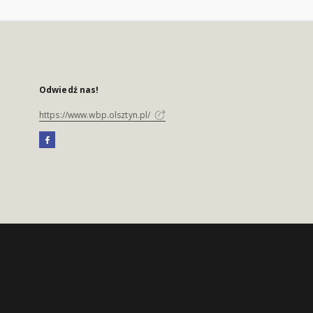
Odwiedź nas!
https://www.wbp.olsztyn.pl/