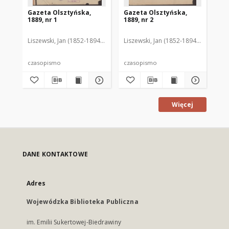
Gazeta Olsztyńska,
Gazeta Olsztyńska,
Ga
1889, nr 1
1889, nr 2
188
Liszewski, Jan (1852-1894). Red.
Liszewski, Jan (1852-1894). Red.
Lis
czasopismo
czasopismo
cz
Więcej
DANE KONTAKTOWE
Adres
Wojewódzka Biblioteka Publiczna
im. Emilii Sukertowej-Biedrawiny