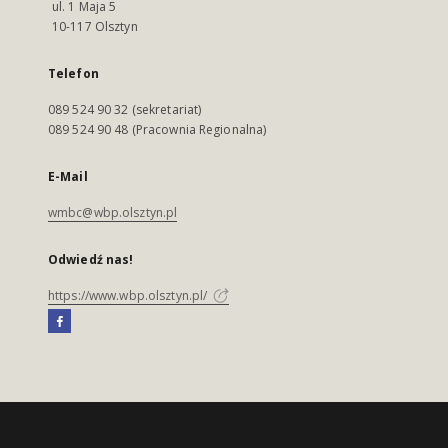
ul. 1 Maja 5
10-117 Olsztyn
Telefon
089 524 90 32 (sekretariat)
089 524 90 48 (Pracownia Regionalna)
E-Mail
wmbc@wbp.olsztyn.pl
Odwiedź nas!
https://www.wbp.olsztyn.pl/