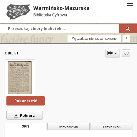
Wyszukiwanie zaawansowane
?
OBIEKT
Pokaż treść
Pobierz
OPIS
INFORMACJE
STRUKTURA