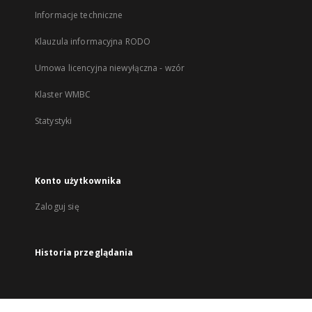
Informacje techniczne
Klauzula informacyjna RODO
Umowa licencyjna niewyłączna - wzór
Klaster WMBC
Statystyki
Konto użytkownika
Zaloguj się
Historia przeglądania