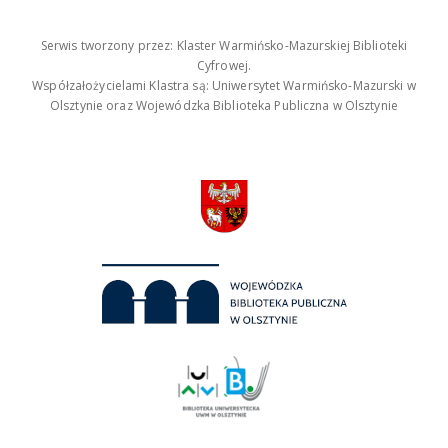
Serwis tworzony przez: Klaster Warmińsko-Mazurskiej Biblioteki
Cyfrowej.
Współzałożycielami Klastra są: Uniwersytet Warmińsko-Mazurski w
Olsztynie oraz Wojewódzka Biblioteka Publiczna w Olsztynie