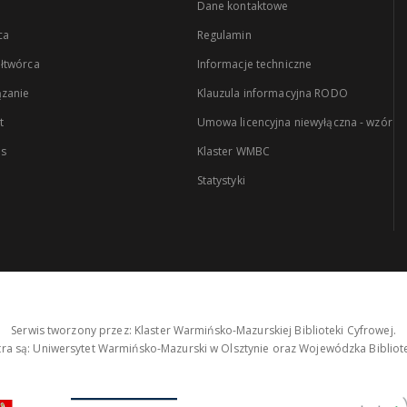
Dane kontaktowe
ca
Regulamin
łtwórca
Informacje techniczne
zanie
Klauzula informacyjna RODO
t
Umowa licencyjna niewyłączna - wzór
es
Klaster WMBC
Statystyki
Serwis tworzony przez: Klaster Warmińsko-Mazurskiej Biblioteki Cyfrowej.
tra są: Uniwersytet Warmińsko-Mazurski w Olsztynie oraz Wojewódzka Bibliote