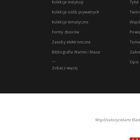
Kolekcje instytucji
Tytuł
Kolekcje osób prywatnych
Twór
Kolekcje tematyczne
Wspó
Formy zbiorów
Powią
Zasoby elektroniczne
Tema
Bibliografia Warmii i Mazur
Zakr
...
Opis
Zobacz więcej
Współzałożycielami Klas