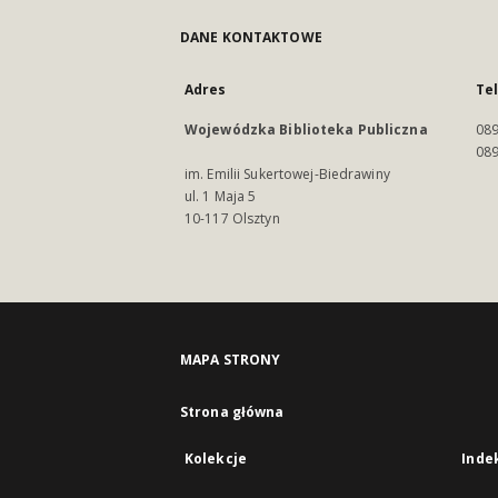
DANE KONTAKTOWE
Adres
Te
Wojewódzka Biblioteka Publiczna
089
089
im. Emilii Sukertowej-Biedrawiny
ul. 1 Maja 5
10-117 Olsztyn
MAPA STRONY
Strona główna
Kolekcje
Inde