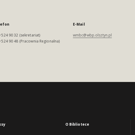
lefon
E-Mail
 524 90 32 (sekretariat)
wmbc@wbp.olsztyn.pl
 524 90 48 (Pracownia Regionalna)
ksy
O Bibliotece