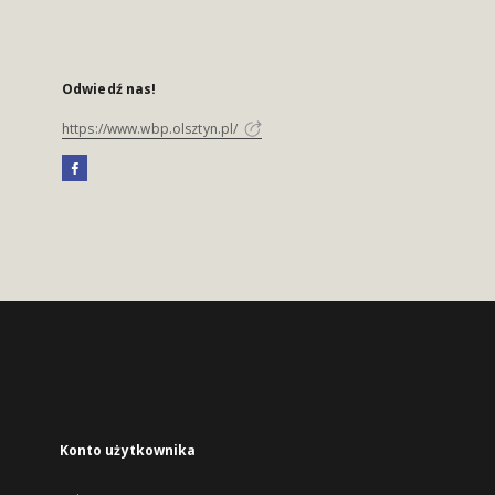
Odwiedź nas!
https://www.wbp.olsztyn.pl/
Konto użytkownika