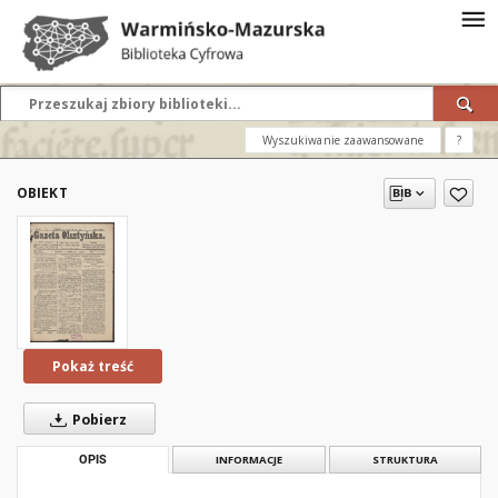
Wyszukiwanie zaawansowane
?
OBIEKT
Pokaż treść
Pobierz
OPIS
INFORMACJE
STRUKTURA