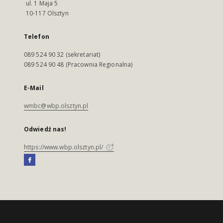
ul. 1 Maja 5
10-117 Olsztyn
Telefon
089 524 90 32 (sekretariat)
089 524 90 48 (Pracownia Regionalna)
E-Mail
wmbc@wbp.olsztyn.pl
Odwiedź nas!
https://www.wbp.olsztyn.pl/