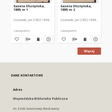
Gazeta Olsztyńska,
Gazeta Olsztyńska,
Ga
1889, nr 1
1889, nr 2
188
Liszewski, Jan (1852-1894). Red.
Liszewski, Jan (1852-1894). Red.
Lis
czasopismo
czasopismo
cz
Więcej
DANE KONTAKTOWE
Adres
Wojewódzka Biblioteka Publiczna
im. Emilii Sukertowej-Biedrawiny