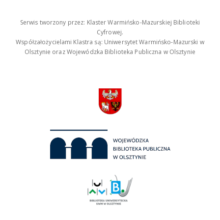
Serwis tworzony przez: Klaster Warmińsko-Mazurskiej Biblioteki
Cyfrowej.
Współzałożycielami Klastra są: Uniwersytet Warmińsko-Mazurski w
Olsztynie oraz Wojewódzka Biblioteka Publiczna w Olsztynie