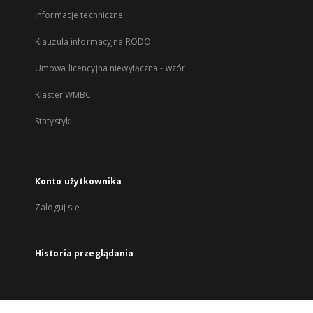
Informacje techniczne
Klauzula informacyjna RODO
Umowa licencyjna niewyłączna - wzór
Klaster WMBC
Statystyki
Konto użytkownika
Zaloguj się
Historia przeglądania