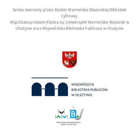
Serwis tworzony przez: Klaster Warmińsko-Mazurskiej Biblioteki
Cyfrowej.
Współzałożycielami Klastra są: Uniwersytet Warmińsko-Mazurski w
Olsztynie oraz Wojewódzka Biblioteka Publiczna w Olsztynie