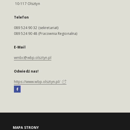
10-117 Olsztyn
Telefon
089 524 90 32 (sekretariat)
089 524 90 48 (Pracownia Regionalna)
E-Mail
wmbc@wbp.olsztyn.pl
Odwiedź nas!
https://www.wbp.olsztyn.pl/
MAPA STRONY