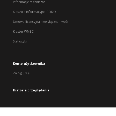
Informacje techniczne
Klauzula informacyjna RODO
Umowa licencyjna niewyłączna - wzór
Klaster WMBC
Statystyki
Konto użytkownika
Zaloguj się
Historia przeglądania