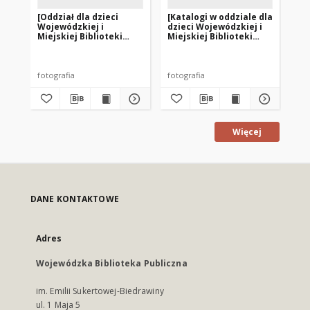
[Oddział dla dzieci
[Katalogi w oddziale dla
[Od
Wojewódzkiej i
dzieci Wojewódzkiej i
Po
Miejskiej Biblioteki
Miejskiej Biblioteki
Bib
Publicznej w Olsztynie
Publicznej w Olsztynie
Bi
przy ul. Limanowskiego
przy ul. Limanowskiego
– filia nr 3]
– filia nr 3]
fotografia
fotografia
fot
Więcej
DANE KONTAKTOWE
Adres
Wojewódzka Biblioteka Publiczna
im. Emilii Sukertowej-Biedrawiny
ul. 1 Maja 5