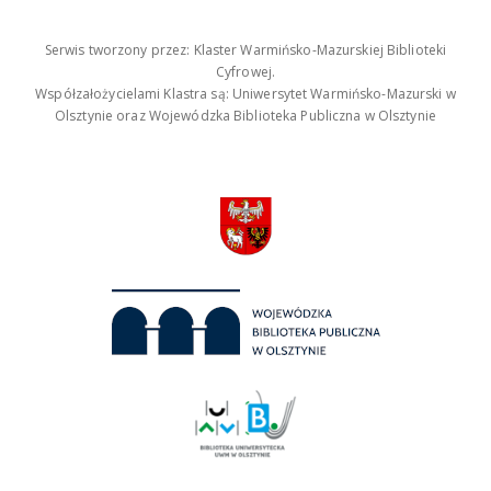
Serwis tworzony przez: Klaster Warmińsko-Mazurskiej Biblioteki
Cyfrowej.
Współzałożycielami Klastra są: Uniwersytet Warmińsko-Mazurski w
Olsztynie oraz Wojewódzka Biblioteka Publiczna w Olsztynie