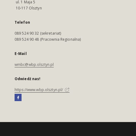
ul. 1 Maja 5
10-117 Olsztyn
Telefon
089 524 90 32 (sekretariat)
089 524 90 48 (Pracownia Regionalna)
E-Mail
wmbc@wbp.olsztyn.pl
Odwiedź nas!
https://www.wbp.olsztyn.pl/