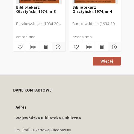
Bibliotekarz
Bibliotekarz
Bi
Olsztyński, 1974, nr 3
Olsztyński, 1974, nr 4
Ols
Burakowski, Jan (1934-2013). Red.2
Burakowski, Jan (1934-2013). Red.2
Chodukiewicz, Wanda. Red.
Dąbr
Bur
czasopismo
czasopismo
cz
Więcej
DANE KONTAKTOWE
Adres
Wojewódzka Biblioteka Publiczna
im. Emilii Sukertowej-Biedrawiny