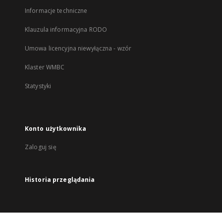
Informacje techniczne
Klauzula informacyjna RODO
Umowa licencyjna niewyłączna - wzór
Klaster WMBC
Statystyki
Konto użytkownika
Zaloguj się
Historia przeglądania