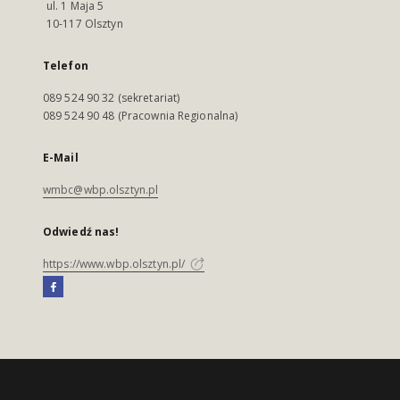
ul. 1 Maja 5
10-117 Olsztyn
Telefon
089 524 90 32 (sekretariat)
089 524 90 48 (Pracownia Regionalna)
E-Mail
wmbc@wbp.olsztyn.pl
Odwiedź nas!
https://www.wbp.olsztyn.pl/