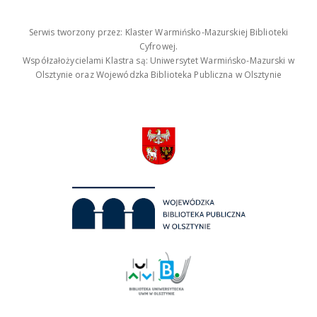
Serwis tworzony przez: Klaster Warmińsko-Mazurskiej Biblioteki
Cyfrowej.
Współzałożycielami Klastra są: Uniwersytet Warmińsko-Mazurski w
Olsztynie oraz Wojewódzka Biblioteka Publiczna w Olsztynie