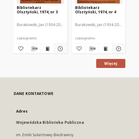
Bibliotekarz
Bibliotekarz
Bi
Olsztyński, 1974, nr 3
Olsztyński, 1974, nr 4
Ols
Burakowski, Jan (1934-2013). Red.2
Burakowski, Jan (1934-2013). Red.2
Chodukiewicz, Wanda. Red.
Dąbr
Bur
czasopismo
czasopismo
cz
Więcej
DANE KONTAKTOWE
Adres
Wojewódzka Biblioteka Publiczna
im. Emilii Sukertowej-Biedrawiny