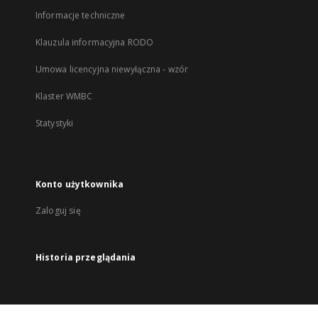
Informacje techniczne
Klauzula informacyjna RODO
Umowa licencyjna niewyłączna - wzór
Klaster WMBC
Statystyki
Konto użytkownika
Zaloguj się
Historia przeglądania