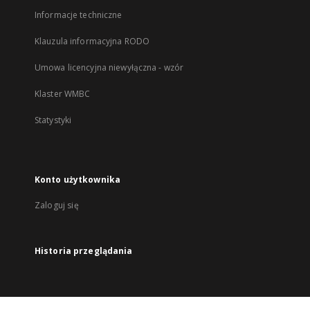
Informacje techniczne
Klauzula informacyjna RODO
Umowa licencyjna niewyłączna - wzór
Klaster WMBC
Statystyki
Konto użytkownika
Zaloguj się
Historia przeglądania