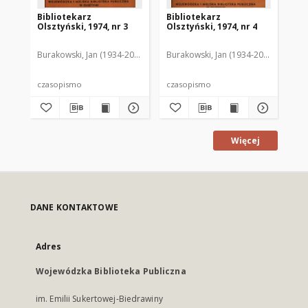
Bibliotekarz
Bibliotekarz
Bi
Olsztyński, 1974, nr 3
Olsztyński, 1974, nr 4
Ols
Burakowski, Jan (1934-2013). Red.2
Burakowski, Jan (1934-2013). Red.2
Chodukiewicz, Wanda. Red.
Dąbr
Bur
czasopismo
czasopismo
cz
Więcej
DANE KONTAKTOWE
Adres
Wojewódzka Biblioteka Publiczna
im. Emilii Sukertowej-Biedrawiny