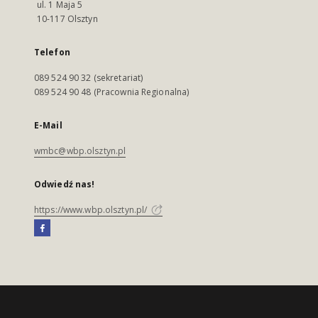
ul. 1 Maja 5
10-117 Olsztyn
Telefon
089 524 90 32 (sekretariat)
089 524 90 48 (Pracownia Regionalna)
E-Mail
wmbc@wbp.olsztyn.pl
Odwiedź nas!
https://www.wbp.olsztyn.pl/