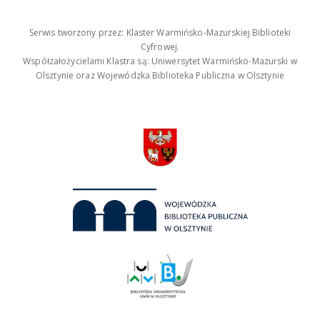
Serwis tworzony przez: Klaster Warmińsko-Mazurskiej Biblioteki
Cyfrowej.
Współzałożycielami Klastra są: Uniwersytet Warmińsko-Mazurski w
Olsztynie oraz Wojewódzka Biblioteka Publiczna w Olsztynie