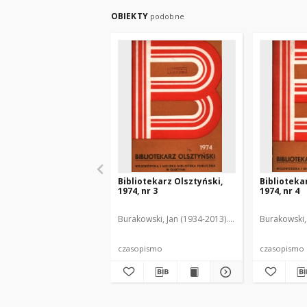
OBIEKTY
podobne
Bibliotekarz Olsztyński,
Biblioteka
1974, nr 3
1974, nr 4
Burakowski, Jan (1934-2013). Red.2
Chodukiewic
Burakowski,
czasopismo
czasopismo