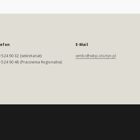
lefon
E-Mail
 524 90 32 (sekretariat)
wmbc@wbp.olsztyn.pl
 524 90 48 (Pracownia Regionalna)