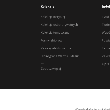
Kolekcje
Inde
Kolekcje instytucji
Tytuł
Kolekcje osób prywatnych
Twór
Kolekcje tematyczne
Wspó
Formy zbiorów
Powią
Zasoby elektroniczne
Tema
Bibliografia Warmii i Mazur
Zakr
...
Opis
Zobacz więcej
Współzałożycielami Klas