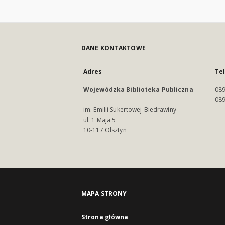
DANE KONTAKTOWE
Adres
Te
Wojewódzka Biblioteka Publiczna
089
089
im. Emilii Sukertowej-Biedrawiny
ul. 1 Maja 5
10-117 Olsztyn
MAPA STRONY
Strona główna