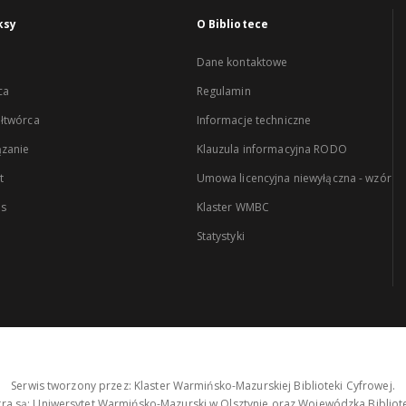
ksy
O Bibliotece
Dane kontaktowe
ca
Regulamin
łtwórca
Informacje techniczne
zanie
Klauzula informacyjna RODO
t
Umowa licencyjna niewyłączna - wzór
es
Klaster WMBC
Statystyki
Serwis tworzony przez: Klaster Warmińsko-Mazurskiej Biblioteki Cyfrowej.
tra są: Uniwersytet Warmińsko-Mazurski w Olsztynie oraz Wojewódzka Bibliote