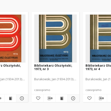
rz Olsztyński,
Bibliotekarz Olsztyński,
Bibliotekarz Ols
1973, nr 3
1973, nr 4
z, Wanda. Red.
 Jan (1934-2013). Red.2
Dąbrowska, Wanda (1920-2006). Red.
Chodukiewicz, Wanda. Red.
Burakowski, Jan (1934-2013). Red.
Dąbrowska, Wanda (1920-2
Frudko, Teresa (1927-200
Dąbrowska, Wanda (
Burakowski, Jan (
czasopismo
czasopismo