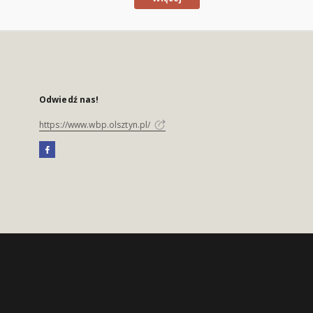
Odwiedź nas!
https://www.wbp.olsztyn.pl/