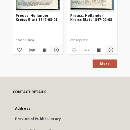
Preuss. Hollander
Preuss. Hollander
Pr
Kreiss Blatt 1847-03-01
Kreiss Blatt 1847-02-08
Kre
czasopisma
czasopisma
cza
More
CONTACT DETAILS
Address
Provincial Public Library