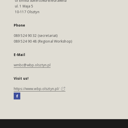
of Emilia Sukertowa-Biedrawina
ul. 1 Maja 5
10-117 Olsztyn
Phone
089 524 90 32 (secretariat)
089 524 90 48 (Regional Workshop)
E-Mail
wmbc@wbp.olsztyn.pl
Visit us!
https://www.wbp.olsztyn.pl/