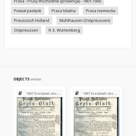
Prasa - Prusy Wschodnie (prowincja) - 1801-1900
Powiat pasłęcki
Prasa lokalna
Prasa niemiecka
Preussisch Holland
Mühlhausen (Ostpreussen)
Ostpreussen
R. E. Würtemberg
OBJECTS
similar
1847 Kreisblatt des Königl. Preuss. Landraths-Amtes Preuss. Holland
1847 Kreisblatt des Königl. Preuss. Landraths-Amtes Preuss. Holland