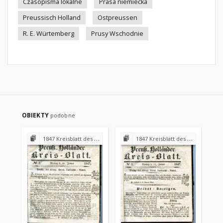
Czasopisma lokalne
Prasa niemiecka
Preussisch Holland
Ostpreussen
R. E. Würtemberg
Prusy Wschodnie
OBIEKTY
podobne
1847 Kreisblatt des Königl. Preuss. Landraths-Amtes Preuss. Holland
1847 Kreisblatt des Königl. Preuss. Landraths-Amtes Preuss. Holland