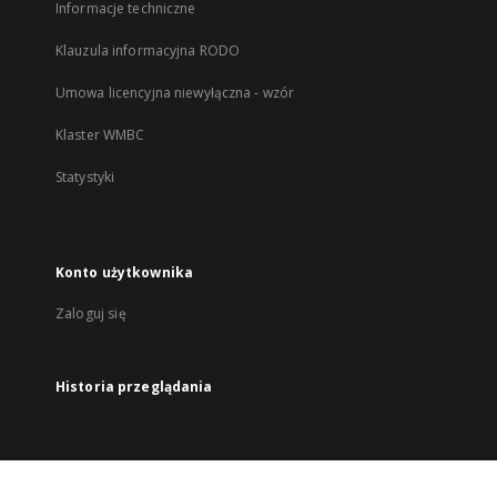
Informacje techniczne
Klauzula informacyjna RODO
Umowa licencyjna niewyłączna - wzór
Klaster WMBC
Statystyki
Konto użytkownika
Zaloguj się
Historia przeglądania