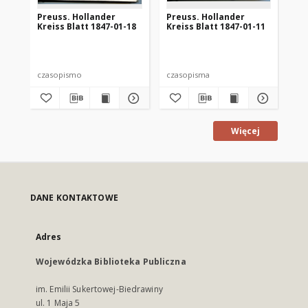
Preuss. Hollander
Preuss. Hollander
Pr
Kreiss Blatt 1847-01-18
Kreiss Blatt 1847-01-11
Kre
czasopismo
czasopisma
cza
Więcej
DANE KONTAKTOWE
Adres
Wojewódzka Biblioteka Publiczna
im. Emilii Sukertowej-Biedrawiny
ul. 1 Maja 5