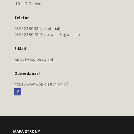
10-117 Olsztyn
Telefon
089 524 90 32 (sekretariat)
089 524 90 48 (Pracownia Regionalna)
E-Mail
wmbc@wbp.olsztyn.pl
Odwiedź nas!
https://www.wbp.olsztyn.pl/
MAPA STRONY