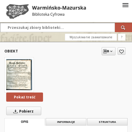
Wyszukiwanie zaawansowane
?
OBIEKT
Pokaż treść
Pobierz
OPIS
INFORMACJE
STRUKTURA