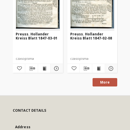
Preuss. Hollander
Preuss. Hollander
Pr
Kreiss Blatt 1847-03-01
Kreiss Blatt 1847-02-08
Kre
czasopisma
czasopisma
cza
More
CONTACT DETAILS
Address