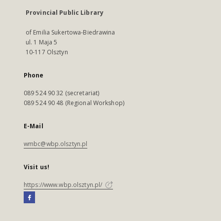
Provincial Public Library
of Emilia Sukertowa-Biedrawina
ul. 1 Maja 5
10-117 Olsztyn
Phone
089 524 90 32 (secretariat)
089 524 90 48 (Regional Workshop)
E-Mail
wmbc@wbp.olsztyn.pl
Visit us!
https://www.wbp.olsztyn.pl/