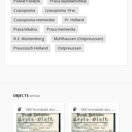
Powiat Pasłęcki
Prasa (wydawnictwa)
Czasopisma
czasopisma 19 w.
Czasopisma niemieckie
Pr. Holland
Prasa lokalna
Prasa niemiecka
R. E. Würtemberg
Mühlhausen (Ostpreussen)
Preussisch Holland
Ostpreussen
OBJECTS
similar
1847 Kreisblatt des Königl. Preuss. Landraths-Amtes Preuss. Holland
1847 Kreisblatt des Königl. Preuss. Landraths-Amtes Preuss. Holland