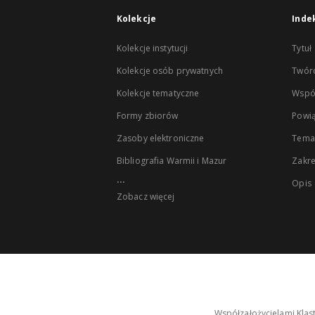
Kolekcje
Inde
Kolekcje instytucji
Tytuł
Kolekcje osób prywatnych
Twór
Kolekcje tematyczne
Wspó
Formy zbiorów
Powią
Zasoby elektroniczne
Tema
Bibliografia Warmii i Mazur
Zakr
...
Opis
Zobacz więcej
Współzałożycielami Klas