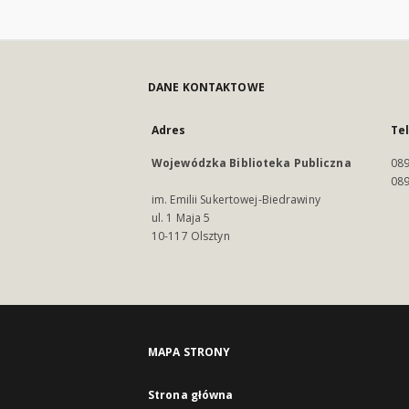
DANE KONTAKTOWE
Adres
Te
Wojewódzka Biblioteka Publiczna
089
089
im. Emilii Sukertowej-Biedrawiny
ul. 1 Maja 5
10-117 Olsztyn
MAPA STRONY
Strona główna