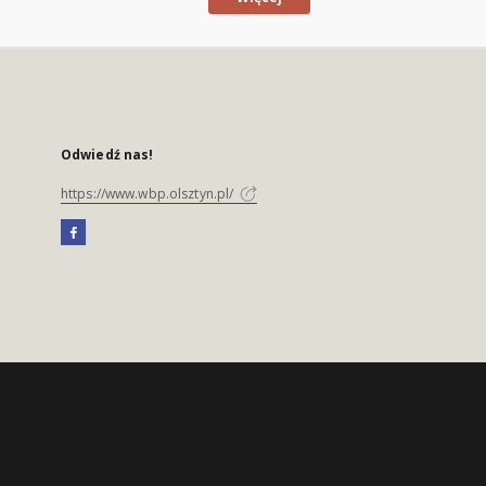
Odwiedź nas!
https://www.wbp.olsztyn.pl/