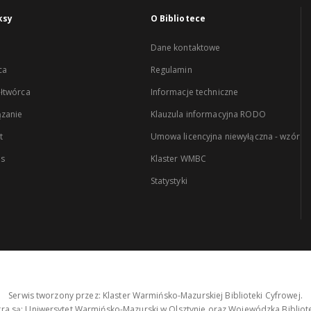
ksy
O Bibliotece
Dane kontaktowe
ca
Regulamin
łtwórca
Informacje techniczne
zanie
Klauzula informacyjna RODO
t
Umowa licencyjna niewyłączna - wzór
es
Klaster WMBC
Statystyki
Serwis tworzony przez: Klaster Warmińsko-Mazurskiej Biblioteki Cyfrowej.
tra są: Uniwersytet Warmińsko-Mazurski w Olsztynie oraz Wojewódzka Bibliote