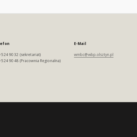
lefon
E-Mail
 524 90 32 (sekretariat)
wmbc@wbp.olsztyn.pl
 524 90 48 (Pracownia Regionalna)