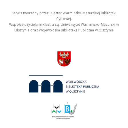
Serwis tworzony przez: Klaster Warmińsko-Mazurskiej Biblioteki
Cyfrowej.
Współzałożycielami Klastra są: Uniwersytet Warmińsko-Mazurski w
Olsztynie oraz Wojewódzka Biblioteka Publiczna w Olsztynie