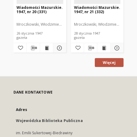
Wiadomości Mazurskie.
Wiadomości Mazurskie.
Wi
1947, nr 20 (331)
1947, nr 21 (332)
194
Mroczkowski, Włodzimierz. Red.
Mroczkowski, Włodzimierz. Red.
Mro
26 stycznia 1947
28 stycznia 1947
29 
gazeta
gazeta
gaz
Więcej
DANE KONTAKTOWE
Adres
Wojewódzka Biblioteka Publiczna
im. Emilii Sukertowej-Biedrawiny