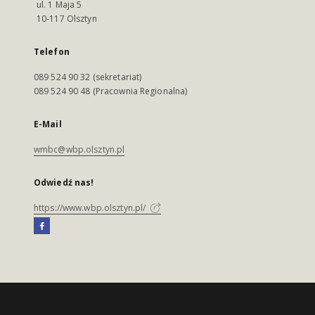
ul. 1 Maja 5
10-117 Olsztyn
Telefon
089 524 90 32 (sekretariat)
089 524 90 48 (Pracownia Regionalna)
E-Mail
wmbc@wbp.olsztyn.pl
Odwiedź nas!
https://www.wbp.olsztyn.pl/