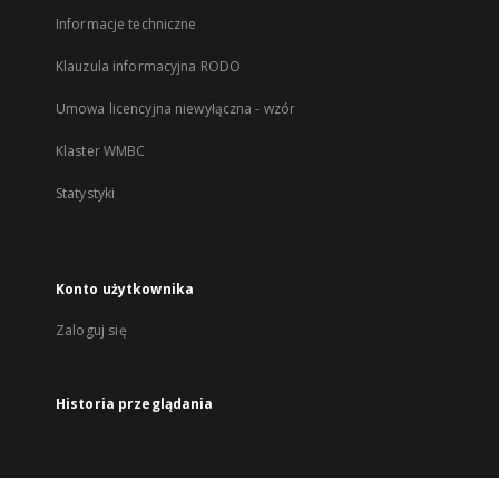
Informacje techniczne
Klauzula informacyjna RODO
Umowa licencyjna niewyłączna - wzór
Klaster WMBC
Statystyki
Konto użytkownika
Zaloguj się
Historia przeglądania